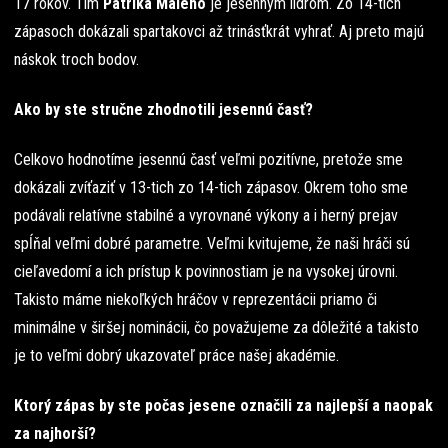
17 rokov. Tím
Patrika Malého
je jesenným lídrom. Zo 14-tich
zápasoch dokázali spartakovci až trinásťkrát vyhrať. Aj preto majú
náskok troch bodov.
Ako by ste stručne zhodnotili jesennú časť?
Celkovo hodnotíme jesennú časť veľmi pozitívne, pretože sme
dokázali zvíťaziť v 13-tich zo 14-tich zápasov. Okrem toho sme
podávali relatívne stabilné a vyrovnané výkony a i herný prejav
spĺňal veľmi dobré parametre. Veľmi kvitujeme, že naši hráči sú
cieľavedomí a ich prístup k povinnostiam je na vysokej úrovni.
Takisto máme niekoľkých hráčov v reprezentácii priamo či
minimálne v širšej nominácii, čo považujeme za dôležité a takisto
je to veľmi dobrý ukazovateľ práce našej akadémie.
Ktorý zápas by ste počas jesene označili za najlepší a naopak
za najhorší?