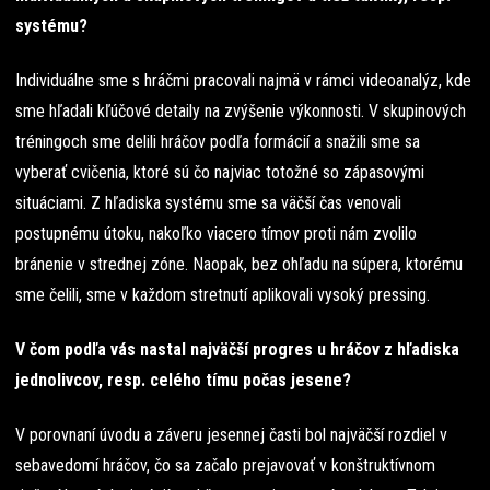
systému?
Individuálne sme s hráčmi pracovali najmä v rámci videoanalýz, kde
sme hľadali kľúčové detaily na zvýšenie výkonnosti. V skupinových
tréningoch sme delili hráčov podľa formácií a snažili sme sa
vyberať cvičenia, ktoré sú čo najviac totožné so zápasovými
situáciami. Z hľadiska systému sme sa väčší čas venovali
postupnému útoku, nakoľko viacero tímov proti nám zvolilo
bránenie v strednej zóne. Naopak, bez ohľadu na súpera, ktorému
sme čelili, sme v každom stretnutí aplikovali vysoký pressing.
V čom podľa vás nastal najväčší progres u hráčov z hľadiska
jednolivcov, resp. celého tímu počas jesene?
V porovnaní úvodu a záveru jesennej časti bol najväčší rozdiel v
sebavedomí hráčov, čo sa začalo prejavovať v konštruktívnom