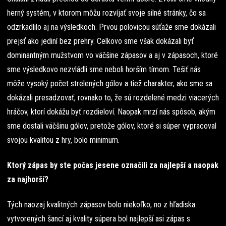
herný systém, v ktorom môžu rozvíjať svoje silné stránky, čo sa
odzrkadlilo aj na výsledkoch. Prvou polovicou súťaže sme dokázali
prejsť ako jediní bez prehry. Celkovo sme však dokázali byť
dominantným mužstvom vo väčšine zápasov a aj v zápasoch, ktoré
sme výsledkovo nezvládli sme neboli horším tímom. Tešiť nás
môže vysoký počet strelených gólov a tiež charakter, ako sme sa
dokázali presadzovať, rovnako to, že sú rozdelené medzi viacerých
hráčov, ktorí dokážu byť rozdieloví. Naopak mrzí nás spôsob, akým
sme dostali väčšinu gólov, pretože gólov, ktoré si súper vypracoval
svojou kvalitou z hry, bolo minimum.
Ktorý zápas by ste počas jesene označili za najlepší a naopak
za najhorší?
Tých naozaj kvalitných zápasov bolo niekoľko, no z hľadiska
vytvorených šancí aj kvality súpera bol najlepší asi zápas s