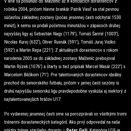
V lete sa posunulo do Malženíc až 8 končiacich dorastencov z
ročníka 2004, pričom hlavne brankár Patrik Vasiľ sa stal pevnou
súčasťou základnej zostavy (počas jesennej časti odchytal 1530
minút), k nemu sa pridali početnou minutážou v zápasoch druhej
najvyššej ligy aj Sebastián Nagy (1179′), Tomáš Šarmír (1003′),
Nicolas Kurej (632′), Oliver Rusnák (591’), Tomáš Juraj Vaško
(592′) a Martin Repa (221′). Z aktuálnych dorastencov s rokom
narodenia 2005 sa do základnej zostavy Malženíc prebojoval
Martin Rýzek (1076′) a štarty si tiež pripísali Marcel Masár (222′) s
Marcelom Bilčíkom (71′). Pre talentovaných dorastencov ideálny
prechod do seniorského futbalu, pričom v jarnej časti sezóny si
druhú najvyššiu seniorskú ligu pravdepodobne vyskúša aj niektorý z
najtalentovanejších hráčov U17.
Po vydarenej jesennej časti sme sa porozprávali so všetkými tromi
trénermi dorasteneckých kategórií. Ako prvý odpovedal na naše
otázky tréner staršieho dorastu –
Peter Gaži
. Kategória U19 je