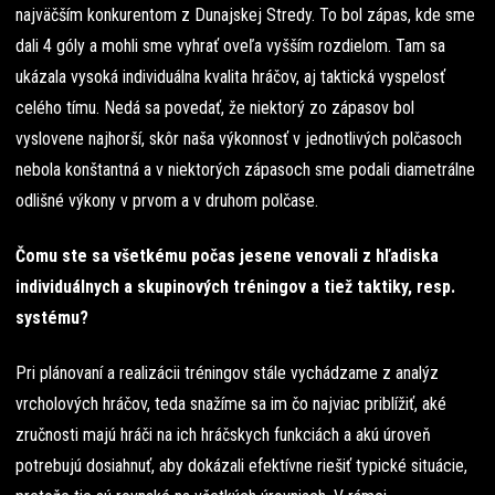
najväčším konkurentom z Dunajskej Stredy. To bol zápas, kde sme
dali 4 góly a mohli sme vyhrať oveľa vyšším rozdielom. Tam sa
ukázala vysoká individuálna kvalita hráčov, aj taktická vyspelosť
celého tímu. Nedá sa povedať, že niektorý zo zápasov bol
vyslovene najhorší, skôr naša výkonnosť v jednotlivých polčasoch
nebola konštantná a v niektorých zápasoch sme podali diametrálne
odlišné výkony v prvom a v druhom polčase.
Čomu ste sa všetkému počas jesene venovali z hľadiska
individuálnych a skupinových tréningov a tiež taktiky, resp.
systému?
Pri plánovaní a realizácii tréningov stále vychádzame z analýz
vrcholových hráčov, teda snažíme sa im čo najviac priblížiť, aké
zručnosti majú hráči na ich hráčskych funkciách a akú úroveň
potrebujú dosiahnuť, aby dokázali efektívne riešiť typické situácie,