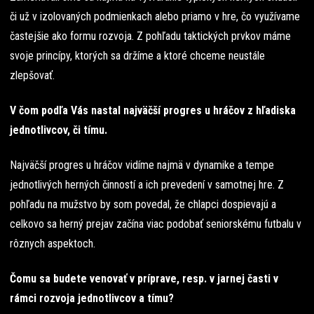
či už v izolovaných podmienkach alebo priamo v hre, čo využívame
častejšie ako formu rozvoja. Z pohľadu taktických prvkov máme
svoje princípy, ktorých sa držíme a ktoré chceme neustále
zlepšovať.
V čom podľa Vás nastal najväčší progres u hráčov z hľadiska
jednotlivcov, či tímu.
Najväčší progres u hráčov vidíme najmä v dynamike a tempe
jednotlivých herných činností a ich prevedení v samotnej hre. Z
pohľadu na mužstvo by som povedal, že chlapci dospievajú a
celkovo sa herný prejav začína viac podobať seniorskému futbalu v
rôznych aspektoch.
Čomu sa budete venovať v príprave, resp. v jarnej časti v
rámci rozvoja jednotlivcov a tímu?