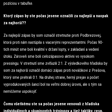
pozíciou v tabuľke.
Ktorý zápas by ste počas jesene označili za najlepší a naopak
za najhorší??
Za najlepší zápas by som označil stretnutie proti Podbrezovej,
ktorá proti nám nastúpila s viacerými reprezentantmi. Počas 90-
tich minút sme boli kvalitní v držaní lopty, v zakladaní a vedení
útoku. Zároveň sme boli celozápasovo aktívni vo vysokom
pressingu. V stretnutí sme zvíťazili 2:1. Z výsledkového hľadiska by
som za najhorší označil domáci zápas proti nováčikovi z Prešova,
ktorý sme prehrali 0:1. Na druhej strane, herný prejav a počet
vyprodukovaných šancí bol na veľmi dobrej úrovni, ale s tým sa
nemôžeme uspokojiť.
Čomu všetkému ste sa počas jesene venovali z hľadiska
individuálnych a skupinových tréningov a tiež taktiky, resp.