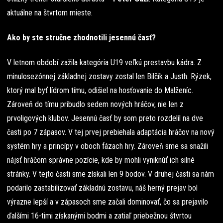
aktuálne na štvrtom mieste.
Ako by ste stručne zhodnotili jesennú časť?
V letnom období zažila kategória U19 veľkú prestavbu kádra. Z
minulosezónnej základnej zostavy zostal len Bilčík a Justh. Rýzek,
ktorý mal byť lídrom tímu, odišiel na hosťovanie do Malženíc.
Zároveň do tímu pribudlo sedem nových hráčov, nie len z
prvoligových klubov. Jesennú časť by som preto rozdelil na dve
časti po 7 zápasov. V tej prvej prebiehala adaptácia hráčov na nový
systém hry a princípy v oboch fázach hry. Zároveň sme sa snažili
nájsť hráčom správne pozície, kde by mohli vyniknúť ich silné
stránky. V tejto časti sme získali len 9 bodov. V druhej časti sa nám
podarilo zastabilizovať základnú zostavu, náš herný prejav bol
výrazne lepší a v zápasoch sme začali dominovať, čo sa prejavilo
ďalšími 16-timi získanými bodmi a zatiaľ priebežnou štvrtou