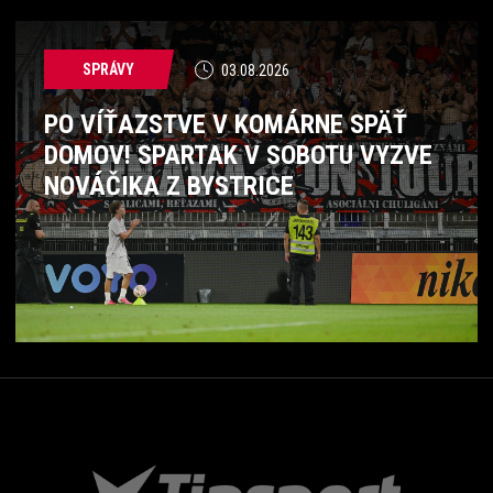
SPRÁVY
03.08.2026
PO VÍŤAZSTVE V KOMÁRNE SPÄŤ
DOMOV! SPARTAK V SOBOTU VYZVE
NOVÁČIKA Z BYSTRICE