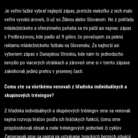
Je veľmi ťažké vybrať najlepší zápas, pretože niekoľko z nich malo
veľmi vysokú úroveň, či už so Žilinou alebo Slovanom. No z pohľadu
mládežníckeho a ofenzívneho poňatia sa mi páčil asi najviac zápas
s Podbrezovou, kde padlo až 9 gólov, čo považujem za peknú
reklamu mládežníckeho futbalu na Slovensku. Za najhorší asi
vyberiem zápas s Dunajskou Stredou, kde nám to jednoducho
nevyšlo po viacerých stránkach a zároveň sme si v tomto zápase
zaknihovali jedinú prehru v jesennej časti.
Čomu ste sa všetkému venovali z hľadiska individuálnych a
skupinových tréningov?
Z hľadiska individuálnych a skupinových tréningov sme sa venovali
najmä rozvoju hráčov podľa ich hráčskych funkcií, čomu sme
prispôsobovali obsah a ciele tréningových jednotiek či cyklov.
Zameriavali sme sa najmä na vytváranie typických herných situácií