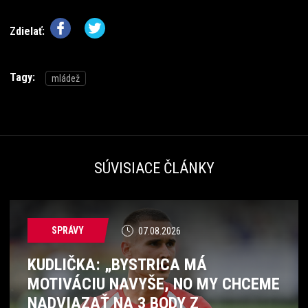
Zdielať:
Tagy:
mládež
SÚVISIACE ČLÁNKY
SPRÁVY
07.08.2026
KUDLIČKA: „BYSTRICA MÁ
MOTIVÁCIU NAVYŠE, NO MY CHCEME
NADVIAZAŤ NA 3 BODY Z