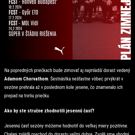
Na popredných priečkach bude zimovať aj najmladší dorast vedený
Adamom Chorvathom
. Šestnástka nešťastne vôbec prvýkrát v
sezóne prehrala až v poslednom kole jesene, čo znamenalo ich
prepad na tretiu priečku.
Ako by ste stručne zhodnotili jesennú časť?
Jesennú časť sezóny môžeme hodnotiť do veľkej miery pozitívne.
Chalani zvládli prechod do dorastu veľmi dobre. Zvolili sme vhodný