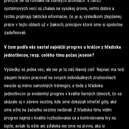
pretože tie sú rovnaké na všetkých úrovniach. V rámci
systémových vecí sú chalani na vysokej úrovni, veľmi dobre a
rýchlo prijímajú taktické informácie, čo je aj výsledkom zlepšenej
práce v tejto oblasti už v žiakoch, princípov ktoré sme si spoločne
zadefinovali.
V čom podľa vás nastal najväčší progres u hráčov z hľadiska
jednotlivcov, resp. celého tímu počas jesene?
Výsledky sú jedna vec, ale nie je to náš hlavný cieľ. Najviac ma teší
záujem hráčov pracovať na svojich individuálnych zručnostiach
navyše aj mimo samotných tréningov, a teda z hľadiska
jednotlivcov je evidentný progres v kvalite herných činností, čo sa
ukázalo aj v závere sezóny, kde sme dokázali strieľať góly, aké
sme ešte na začiatku sezóny nedávali. Z hľadiska tímu vidím
progres najmä v kvalite rozhodovania sa a kontrolovania hry na
lopte, avšak tu ešte ani zďaleka nie sme na úrovni, akú si