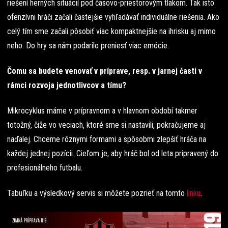
riešení herných situácií pod časovo-priestorovým tlakom. Tak isto
ofenzívni hráči začali častejšie vyhľadávať individuálne riešenia. Ako
celý tím sme začali pôsobiť viac kompaktnejšie na ihrisku aj mimo
neho. Do hry sa nám podarilo preniesť viac emócie.
Čomu sa budete venovať v príprave, resp. v jarnej časti v
rámci rozvoja jednotlivcov a tímu?
Mikrocyklus máme v prípravnom a v hlavnom období takmer
totožný, čiže vo veciach, ktoré sme si nastavili, pokračujeme aj
naďalej. Chceme rôznymi formami a spôsobmi zlepšiť hráča na
každej jednej pozícii. Cieľom je, aby hráč bol od leta pripravený do
profesionálneho futbalu.
Tabuľku a výsledkový servis si môžete pozrieť na tomto
linku
.