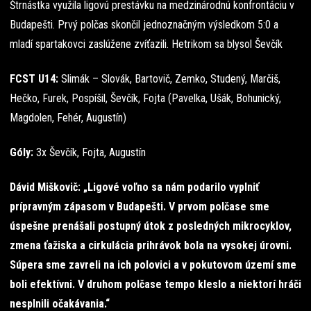
Štrnástka využila ligovú prestávku na medzinárodnú konfrontáciu v
Budapešti. Prvý polčas skončil jednoznačným výsledkom 5:0 a
mladí spartakovci zaslúžene zvíťazili. Hetrikom sa blysol Ševčík
FCST U14:
Slimák – Slovák, Bartovič, Zemko, Studený, Marčiš,
Hečko, Furek, Pospíšil, Ševčík, Fojta (Pavelka, Ušák, Bohunický,
Magdolen, Fehér, Augustín)
Góly:
3x Ševčík, Fojta, Augustín
Dávid Miškovič: „Ligové voľno sa nám podarilo vyplniť
prípravným zápasom v Budapešti. V prvom polčase sme
úspešne prenášali postupný útok z posledných mikrocyklov,
zmena ťažiska a cirkulácia prihrávok bola na vysokej úrovni.
Súpera sme zavreli na ich polovici a v pokutovom území sme
boli efektívni. V druhom polčase tempo kleslo a niektorí hráči
nesplnili očakávania.“