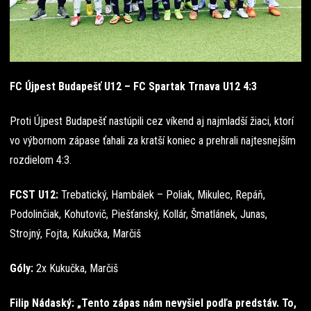
FC Újpest Budapešť U12 – FC Spartak Trnava U12 4:3
Proti Újpest Budapešť nastúpili cez víkend aj najmladší žiaci, ktorí
vo výbornom zápase ťahali za kratší koniec a prehrali najtesnejším
rozdielom 4:3.
FCST U12:
Trebatický, Hambálek – Poliak, Mikulec, Repáň,
Podolinčiak, Kohutovič, Piešťanský, Kollár, Šmatlánek, Junas,
Strojný, Fojta, Kukučka, Marčiš
Góly:
2x Kukučka, Marčiš
Filip Nádaský: „Tento zápas nám nevyšiel podľa predstáv. To,