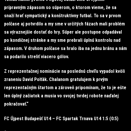
prípravným zápasom so súperom, o ktorom vieme, že sa
snaží hrať sympatický a konštruktívny futbal. To sa v prvom
polčase aj potvrdilo a my sme v určitých fázach mali problém
sa výraznejšie dostať do hry. Súper ale postupne odpadával
po kondičnej stránke a my sme prebrali úplnú kontrolu nad
zápasom. V druhom polčase sa hralo iba na jednu bránu a nám
sa podarilo streliť viacero gólov.
Z reprezentačnej nominácie na poslednú chvíľu vypadol kvôli
zraneniu David Polťák. Chalanom gratulujem k prvým
reprezentačným štartom a zároveň pripomínam, že to je ešte
len úplný začiatok a musia vo svojej tvrdej robote naďalej
pokračovať.“
FC Újpest Budapešť U14 – FC Spartak Trnava U14 1:5 (0:5)