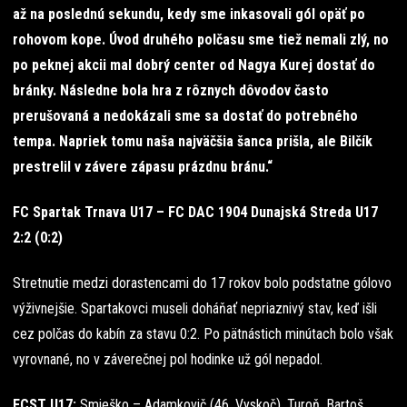
až na poslednú sekundu, kedy sme inkasovali gól opäť po
rohovom kope. Úvod druhého polčasu sme tiež nemali zlý, no
po peknej akcii mal dobrý center od Nagya Kurej dostať do
bránky. Následne bola hra z rôznych dôvodov často
prerušovaná a nedokázali sme sa dostať do potrebného
tempa. Napriek tomu naša najväčšia šanca prišla, ale Bilčík
prestrelil v závere zápasu prázdnu bránu.“
FC Spartak Trnava U17 – FC DAC 1904 Dunajská Streda U17
2:2 (0:2)
Stretnutie medzi dorastencami do 17 rokov bolo podstatne gólovo
výživnejšie. Spartakovci museli doháňať nepriaznivý stav, keď išli
cez polčas do kabín za stavu 0:2. Po pätnástich minútach bolo však
vyrovnané, no v záverečnej pol hodinke už gól nepadol.
FCST U17:
Smieško – Adamkovič (46. Vyskoč), Turoň, Bartoš,