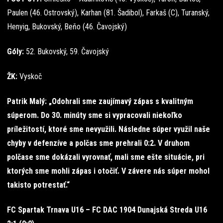
Paulen (46. Ostrovský), Karhan (81. Šadibol), Farkaš (C), Turanský,
Henyig, Bukovský, Beňo (46. Čavojský)
Góly:
52. Bukovský, 59. Čavojský
ŽK:
Vyskoč
Patrik Malý: „Odohrali sme zaujímavý zápas s kvalitným
súperom. Do 30. minúty sme si vypracovali niekoľko
príležitostí, ktoré sme nevyužili. Následne súper využil naše
chyby v defenzíve a polčas sme prehrali 0:2. V druhom
polčase sme dokázali vyrovnať, mali sme ešte situácie, pri
ktorých sme mohli zápas i otočiť. V závere nás súper mohol
takisto potrestať.“
FC Spartak Trnava U16 – FC DAC 1904 Dunajská Streda U16