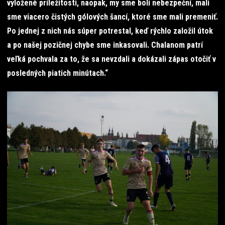
vyložené príležitosti, naopak, my sme boli nebezpeční, mali
sme viacero čistých gólových šancí, ktoré sme mali premeniť.
Po jednej z nich nás súper potrestal, keď rýchlo založil útok
a po našej pozičnej chybe sme inkasovali. Chalanom patrí
veľká pochvala za to, že sa nevzdali a dokázali zápas otočiť v
posledných piatich minútach.“