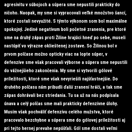
agresivitu v súbojoch a súpera sme nepustili prakticky do
ničoho. Naopak, my sme si vypracovali veľké množstvo šancí,
ktoré zostali nevyužité. S týmto výkonom som bol maximálne
spokojný. Jediné negatívum boli početné zranenia, pre ktoré
sme na druhý zápas proti Žiline hrajúci hneď po sebe, museli
nastúpiť vo výrazne oklieštenej zostave. So Žilinou bol v
prvom polčase možno opticky viac na lopte súper, v
defenzíve sme však pracovali výborne a súpera sme nepustili
do vážnejšieho zakončenia. My sme si vytvorili gólové
príležitosti, ktoré sme však nevyriešili najšťastnejšie. Do
druhého polčasu nám pribudli ďalší zranení hráči, a tak sme
zápas dohrávali bez striedania. Tu sa už na nás podpísala
únava a celý polčas sme mali prakticky defenzívne úlohy.
Musím však pochváliť defenzívu celého mužstva, ktoré
pracovalo bezchybne a súpera sme do gólovej príležitosti aj
pri tejto hernej prevahe nepúšťali. Gól sme dostali veľmi