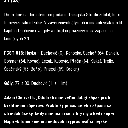
2:1 (0:0)
Do tretice sa dorastencom podarilo Dunajskú Stredu zdolať, hoci
to nevyzeralo ideálne. V záverečných štyroch minútach však strelil
kapitán Duchovič dva góly a otočil nepriaznivý stav zápasu na
konečných 2:1.
FCST U16:
Húska – Duchovič (C), Konopka, Suchoň (64. Daniel),
Bohmer (64. Kováč), Ležák, Kubovič, Ptačín (64. Kluka), Trello,
Špačinský (55. Beňo), Priecel (69. Kocian)
Góly:
77. a 80. Duchovič (1. z 11m)
Adam Chorvath: „Odohrali sme veľmi dobrý zápas proti
kvalitnému súperovi. Prakticky počas celého zápasu sa
striedali úseky, kedy sme mali viac z hry my a kedy súper.
Napriek tomu sme mu nedovolili vypracovať si nejaké