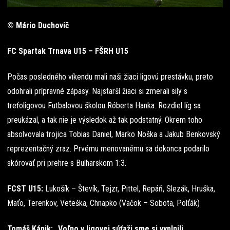
© Mário Duchovič
FC Spartak Trnava U15 – FŠRH U15
Počas posledného víkendu mali naši žiaci ligovú prestávku, preto
odohrali prípravné zápasy. Najstarší žiaci si zmerali sily s
treťoligovou Futbalovou školou Róberta Hanka. Rozdiel líg sa
preukázal, a tak nie je výsledok až tak podstatný. Okrem toho
absolvovala trojica Tobias Daniel, Marko Noška a Jakub Benkovský
reprezentačný zraz. Prvému menovanému sa dokonca podarilo
skórovať pri prehre s Bulharskom 1:3.
FCST U15:
Lukošík – Števík, Tejzr, Pittel, Repáň, Slezák, Hruška,
Maťo, Terenkov, Veteška, Chnapko (Vačok – Sobota, Polťák)
Tomáš Kánik: „Voľno v ligovej súťaži sme si vyplnili