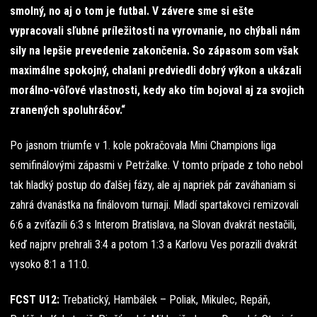
smolný, no aj o tom je futbal. V závere sme si ešte
vypracovali sľubné príležitosti na vyrovnanie, no chýbali nám
sily na lepšie prevedenie zakončenia. So zápasom som však
maximálne spokojný, chalani predviedli dobrý výkon a ukázali
morálno-vôľové vlastnosti, kedy ako tím bojoval aj za svojich
zranených spoluhráčov.“
Po jasnom triumfe v 1. kole pokračovala Mini Champions liga
semifinálovými zápasmi v Petržalke. V tomto prípade z toho nebol
tak hladký postup do ďalšej fázy, ale aj napriek pár zaváhaniam si
zahrá dvanástka na finálovom turnaji. Mladí spartakovci remizovali
6:6 a zvíťazili 6:3 s Interom Bratislava, na Slovan dvakrát nestačili,
keď najprv prehrali 3:4 a potom 1:3 a Karlovu Ves porazili dvakrát
vysoko 8:1 a 11:0.
FCST U12:
Trebatický, Hambálek – Poliak, Mikulec, Repáň,