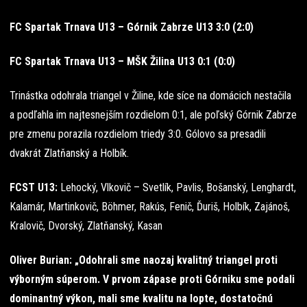
FC Spartak Trnava U13 – Górnik Zabrze U13 3:0 (2:0)
FC Spartak Trnava U13 – MŠK Žilina U13 0:1 (0:0)
Trinástka odohrala triangel v Žiline, kde síce na domácich nestačila
a podľahla im najtesnejším rozdielom 0:1, ale poľský Górnik Zabrze
pre zmenu porazila rozdielom triedy 3:0. Gólovo sa presadili
dvakrát Zlatňanský a Holbík.
FCST U13:
Lehocký, Vlkovič – Svetlík, Pavlis, Bošanský, Lenghardt,
Kalamár, Martinkovič, Böhmer, Rakús, Fenič, Ďuriš, Holbík, Zajánoš,
Kralovič, Dvorský, Zlatňanský, Kasan
Oliver Burian: „Odohrali sme naozaj kvalitný triangel proti
výborným súperom. V prvom zápase proti Górniku sme podali
dominantný výkon, mali sme kvalitu na lopte, dostatočnú