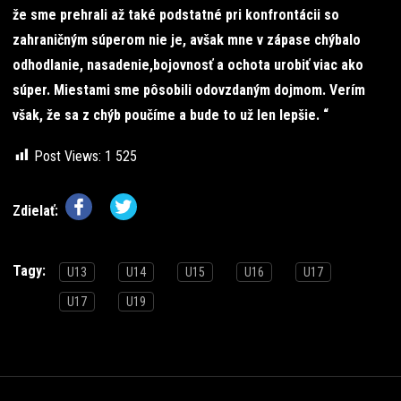
že sme prehrali až také podstatné pri konfrontácii so
zahraničným súperom nie je, avšak mne v zápase chýbalo
odhodlanie, nasadenie,bojovnosť a ochota urobiť viac ako
súper. Miestami sme pôsobili odovzdaným dojmom. Verím
však, že sa z chýb poučíme a bude to už len lepšie. “
Post Views:
1 525
Zdielať:
Tagy:
U13
U14
U15
U16
U17
U17
U19