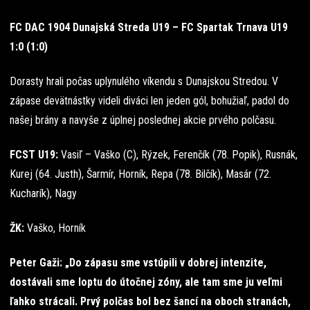
FC DAC 1904 Dunajská Streda U19 – FC Spartak Trnava U19
1:0 (1:0)
Dorasty hrali počas uplynulého víkendu s Dunajskou Stredou. V
zápase devätnástky videli diváci len jeden gól, bohužiaľ, padol do
našej brány a navyše z úplnej poslednej akcie prvého polčasu.
FCST U19:
Vasiľ – Vaško (C), Rýzek, Ferenčík (78. Popik), Rusnák,
Kurej (64. Justh), Šarmír, Horník, Repa (78. Bilčík), Masár (72.
Kucharík), Nagy
ŽK:
Vaško, Horník
Peter Gaži: „Do zápasu sme vstúpili v dobrej intenzite,
dostávali sme loptu do útočnej zóny, ale tam sme ju veľmi
ľahko strácali. Prvý polčas bol bez šancí na oboch stranách,