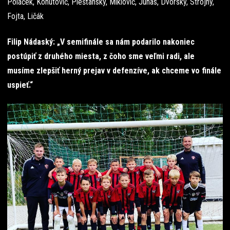
Poláček, Kohutovič, Piešťanský, Miklovič, Junas, Dvorský, Strojný,
Fojta, Ličák
Filip Nádaský: „V semifinále sa nám podarilo nakoniec
postúpiť z druhého miesta, z čoho sme veľmi radi, ale
musíme zlepšiť herný prejav v defenzíve, ak chceme vo finále
uspieť.“