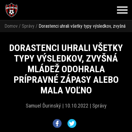
Domov
/
Správy
/
Dorastenci uhrali všetky typy výsledkov, zvyšná
mládež odohrala prípravné zápasy alebo mala voľno
DORASTENCI UHRALI VŠETKY
TYPY VÝSLEDKOV, ZVYŠNÁ
MLÁDEŽ ODOHRALA
PRÍPRAVNÉ ZÁPASY ALEBO
MALA VOĽNO
Samuel Ďurinský |
10.10.2022 |
Správy