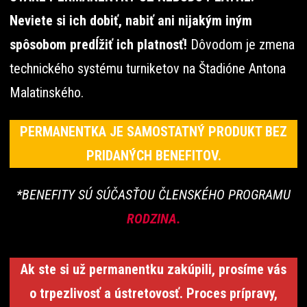
Neviete si ich dobiť, nabiť ani nijakým iným
spôsobom predĺžiť ich platnosť!
Dôvodom je zmena
technického systému turniketov na Štadióne Antona
Malatinského.
PERMANENTKA JE SAMOSTATNÝ PRODUKT BEZ
PRIDANÝCH BENEFITOV.
*BENEFITY SÚ SÚČASŤOU ČLENSKÉHO PROGRAMU
RODZINA.
Ak ste si už permanentku zakúpili, prosíme vás
o trpezlivosť a ústretovosť. Proces prípravy,