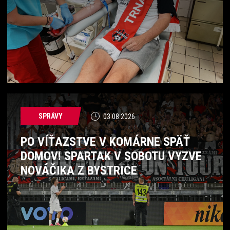
SPRÁVY
03.08.2026
PO VÍŤAZSTVE V KOMÁRNE SPÄŤ
DOMOV! SPARTAK V SOBOTU VYZVE
NOVÁČIKA Z BYSTRICE