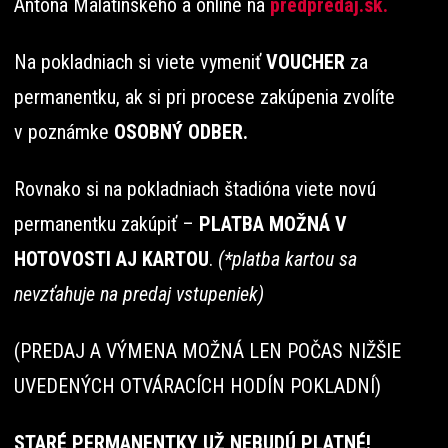
Antona Malatinského a online na
predpredaj.sk.
Na pokladniach si viete vymeniť
VOUCHER
za
permanentku, ak si pri procese zakúpenia zvolíte
v poznámke
OSOBNÝ ODBER.
Rovnako si na pokladniach štadióna viete novú
permanentku zakúpiť –
PLATBA MOŽNÁ V
HOTOVOSTI AJ KARTOU
.
(*platba kartou sa
nevzťahuje na predaj vstupeniek)
(PREDAJ A VÝMENA MOŽNÁ LEN POČAS NIŽŠIE
UVEDENÝCH OTVÁRACÍCH HODÍN POKLADNÍ)
STARÉ PERMANENTKY UŽ NEBUDÚ PLATNÉ!