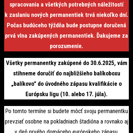
spracovania a všetkých potrebných náležitostí
k zaslaniu nových permanentiek trvá niekoľko dní.
Počas budúceho týždňa bude postupne doručená
prvá vlna zakúpených permanentiek. Ďakujeme za
porozumenie.
Všetky permanentky zakúpené do 30.6.2025, vám
stihneme doručiť do najbližšieho balíkoboxu
„balíkovo“ do úvodného zápasu kvalifikácie o
Európsku ligu (10. alebo 17. júla).
Po tomto termíne si budete môcť svoju permanentku
prevziať osobne na pokladniach štadióna a rovnako aj
v deň prvého domáceho európskeho zápasu.