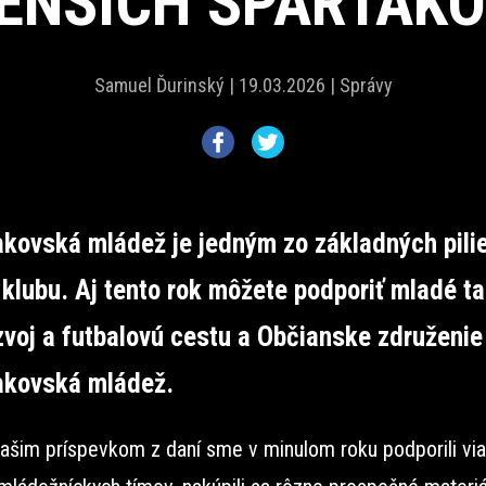
ENŠÍCH SPARTAKO
Samuel Ďurinský |
19.03.2026 |
Správy
kovská mládež je jedným zo základných pili
klubu. Aj tento rok môžete podporiť mladé ta
zvoj a futbalovú cestu a Občianske združenie
akovská mládež.
ašim príspevkom z daní sme v minulom roku podporili vi