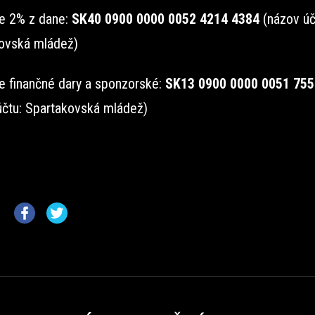
e 2% z dane:
SK40 0900 0000 0052 4214 4384
(názov úč
ovská mládež)
e finančné dary a sponzorské:
SK13 0900 0000 0051 755
účtu: Spartakovská mládež)