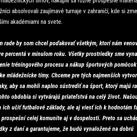
 mládežníckych tímov, nakúpili sa rôzne prospešné materiá
níci absolvovali zaujímavé turnaje v zahraničí, kde si zmer
pšími akadémiami na svete.
m rade by som chcel poďakovať všetkým, ktorí nám venov
ve percentá v minulom roku. Všetky prostriedky sme vynal
nenie tréningového procesu a nákup športových pomôcok
ke mládežnícke tímy. Chceme pre tých najmenších vytvor
ky, aby sa mohli naplno sústrediť na šport, ktorý majú ra
ohto obdobia si vytvárajú priateľstvá na celý život. Našo
n ich učiť futbalové základy, ale aj viesť ich k hodnotám fa
i prospešní celej komunite aj v dospelosti. Preto sa uch
edky z daní a garantujeme, že budú vynaložené na dobrú