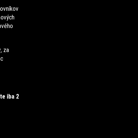
ňovníkov
ňových
ňového
, za
ec
te iba 2