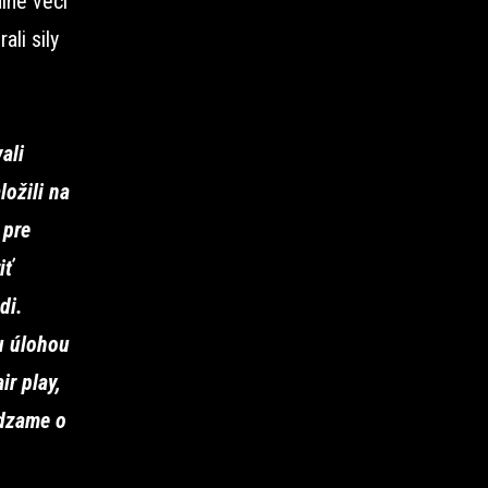
lne veci
ali sily
ali
ožili na
 pre
iť
di.
u úlohou
ir play,
ádzame o