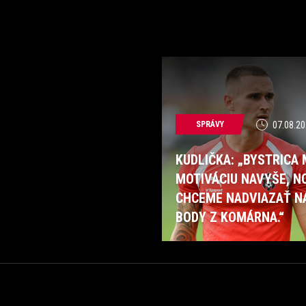
SPRÁVY
07.08.20
KUDLIČKA: „BYSTRICA
MOTIVÁCIU NAVYŠE, N
CHCEME NADVIAZAŤ N
BODY Z KOMÁRNA.“