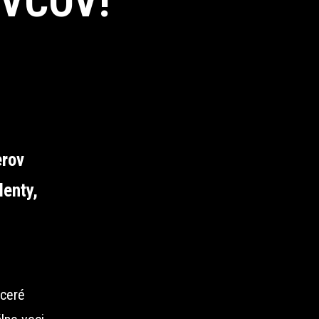
VCOV!
erov
lenty,
aceré