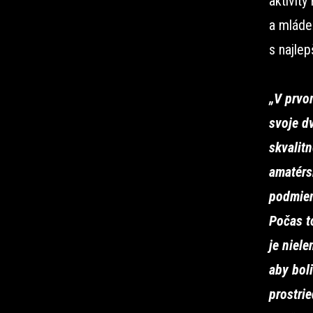
aktivity
a mládež
s najle
„V prvo
svoje d
skvalit
amatérs
podmien
Počas t
je niele
aby bol
prostri