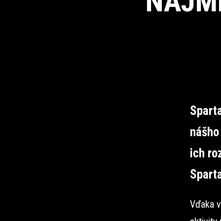
NAJM
Sparta
nášho 
ich ro
Spart
Vďaka v