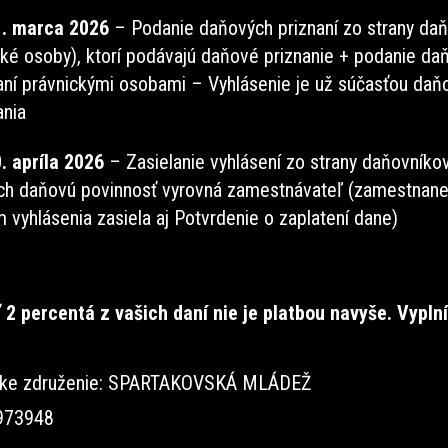
1. marca 2026
– Podanie daňových priznaní zo strany da
cké osoby), ktorí podávajú daňové priznanie + podanie da
aní právnickými osobami – Vyhlásenie je už súčasťou da
ania
. apríla 2026
– Zasielanie vyhlásení zo strany daňovníkov
ch daňovú povinnosť vyrovná zamestnávateľ (zamestnan
 vyhlásenia zasiela aj Potvrdenie o zaplatení dane)
 2 percentá z vašich daní nie je platbou navyše. Vyplní
ske združenie: SPARTAKOVSKÁ MLÁDEŽ
973948