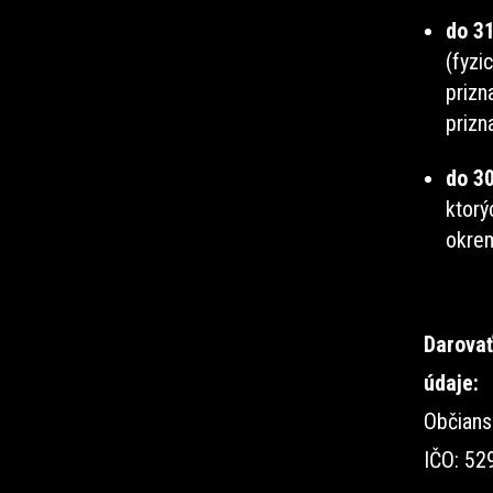
do 3
(fyzi
prizn
prizn
do 30
ktorý
okrem
Darovať
údaje:
Občian
IČO: 52