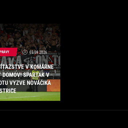
PRÁVY
03.08.2026
VÍŤAZSTVE V KOMÁRNE
Ť DOMOV! SPARTAK V
OTU VYZVE NOVÁČIKA
STRICE