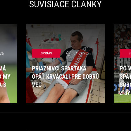
SÚVISIACE ČLÁNKY
26
SPRÁVY
04.08.2026
S
 MÁ
PRIAZNIVCI SPARTAKA
PO 
O MY
OPÄŤ KRVÁCALI PRE DOBRÚ
SPÄ
A 3
VEC
SOB
Z BY