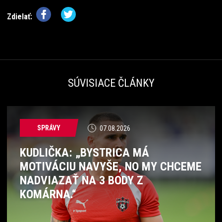
Zdielať:
SÚVISIACE ČLÁNKY
SPRÁVY
07.08.2026
KUDLIČKA: „BYSTRICA MÁ
MOTIVÁCIU NAVYŠE, NO MY CHCEME
NADVIAZAŤ NA 3 BODY Z
KOMÁRNA.“