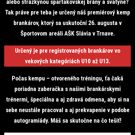
alebo strážkyňou spartakovskej brány a svätyne?
Tak práve pre teba je určený náš premiérový kemp
brankárov, ktorý sa uskutoční 26. augusta v
Športovom areáli AŠK Slávia v Trnave.
Určený je pre registrovaných brankárov vo
vekových kategóriách U10 až U13.
Počas kempu – otvoreného tréningu, ťa čaká
poriadna zaberačka s našimi brankárskymi
trénermi, špeciálna a aj zdravá odmena, aby si na
sebe neustále pracoval a aj prekvapenie v podobe
autogramiády. Máš sa skutočne na čo tešiť!