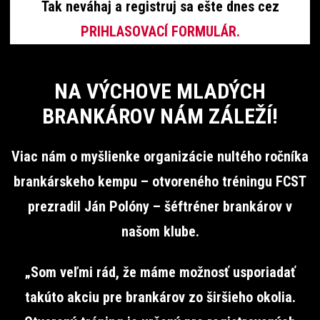
Tak neváhaj a registruj sa ešte dnes cez
PRIHLASOVACÍ FORMULÁR.
NA VÝCHOVE MLADÝCH
BRANKÁROV NÁM ZÁLEŽÍ!
Viac nám o myšlienke organizácie nultého ročníka
brankárskeho kempu – otvoreného tréningu FCST
prezradil Ján Polóny – šéftréner brankárov v
našom klube.
„Som veľmi rád, že máme možnosť usporiadať
takúto akciu pre brankárov zo širšieho okolia.