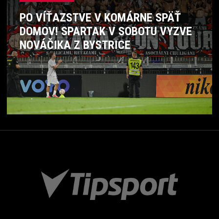
PO VÍŤAZSTVE V KOMÁRNE SPÄŤ
DOMOV! SPARTAK V SOBOTU VYZVE
NOVÁČIKA Z BYSTRICE