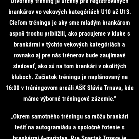
Otvorený tréning je určený pre registrovaných
brankárov vo vekových kategóriách U10 až U13.
Cieľom tréningu je aby sme mladým brankárom
aspoň trochu priblížili, ako pracujeme v klube s
brankármi v týchto vekových kategóriách a
rovnako aj pre nás trénerov bude zaujímavé
sledovať, ako sú na tom brankári v okolitých
kluboch. Začiatok tréningu je naplánovaný na
16:00 v tréningovom areáli AŠK Slávia Trnava, kde
máme výborné tréningové zázemie.“
„Okrem samotného tréningu sa môžu brankári
tešiť na autogramiádu a spoločné fotenie s
brankármi A-mužstva. Pre Spartak Trnava je