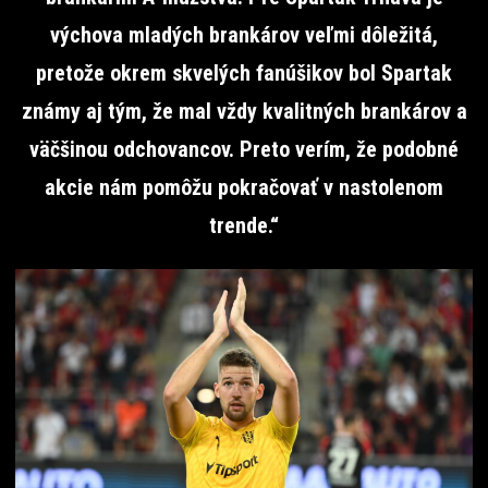
výchova mladých brankárov veľmi dôležitá,
pretože okrem skvelých fanúšikov bol Spartak
známy aj tým, že mal vždy kvalitných brankárov a
väčšinou odchovancov. Preto verím, že podobné
akcie nám pomôžu pokračovať v nastolenom
trende.“