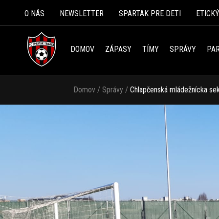
O NÁS
NEWSLETTER
SPARTAK PRE DETI
ETICK
DOMOV
ZÁPASY
TÍMY
SPRÁVY
PAR
Domov
/
Správy
/
Chlapčenská mládežnícka sek