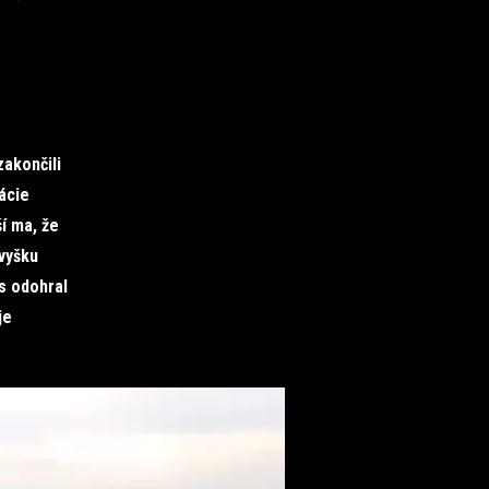
zakončili
ácie
í ma, že
zvyšku
s odohral
je