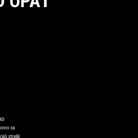
D OPÄŤ
áči
kovci sa
či strelili