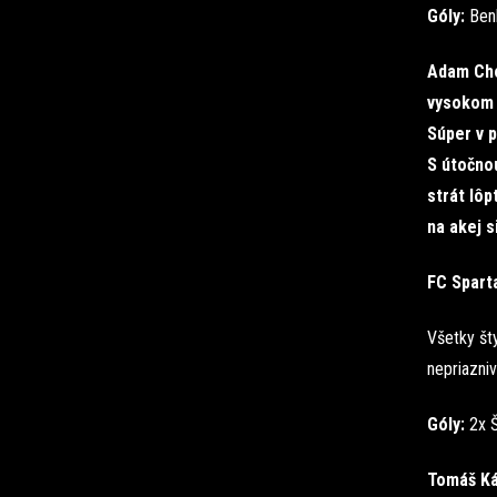
Góly:
Ben
Adam Chor
vysokom p
Súper v p
S útočno
strát lôp
na akej s
FC Sparta
Všetky šty
nepriazniv
Góly:
2x Š
Tomáš Ká