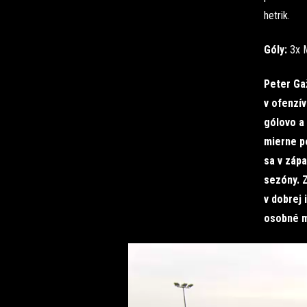
hetrik.
Góly:
3x M
Peter Gaž
v ofenzív
gólovo a 
mierne po
sa v zápa
sezóny. 
v dobrej 
osobné m