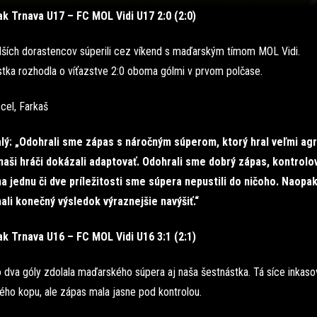
k Trnava U17 – FC MOL Vidi U17 2:0 (2:0)
ších dorastencov súperili cez víkend s maďarským tímom MOL Vidi.
ka rozhodla o víťazstve 2:0 oboma gólmi v prvom polčase.
cel, Farkaš
lý: „Odohrali sme zápas s náročným súperom, ktorý hral veľmi agr
naši hráči dokázali adaptovať. Odohrali sme dobrý zápas, kontrolo
na jednu či dve príležitosti sme súpera nepustili do ničoho. Naopa
ali konečný výsledok výraznejšie navýšiť.“
k Trnava U16 – FC MOL Vidi U16 3:1 (2:1)
 dva góly zdolala maďarského súpera aj naša šestnástka. Tá síce inkaso
ého kopu, ale zápas mala jasne pod kontrolou.