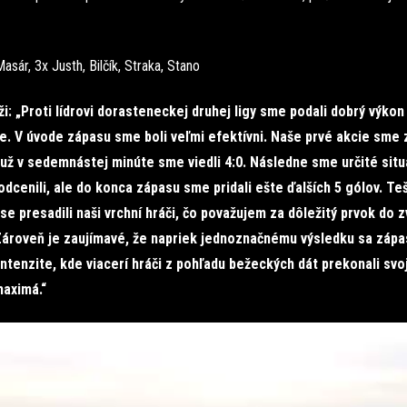
asár, 3x Justh, Bilčík, Straka, Stano
i: „Proti lídrovi dorasteneckej druhej ligy sme podali dobrý výkon
e. V úvode zápasu sme boli veľmi efektívni. Naše prvé akcie sme 
už v sedemnástej minúte sme viedli 4:0. Následne sme určité situ
dcenili, ale do konca zápasu sme pridali ešte ďalších 5 gólov. Teš
se presadili naši vrchní hráči, čo považujem za dôležitý prvok do 
Zároveň je zaujímavé, že napriek jednoznačnému výsledku sa zápa
intenzite, kde viacerí hráči z pohľadu bežeckých dát prekonali svo
aximá.“