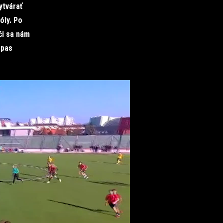
ytvárať
óly. Po
či sa nám
ápas