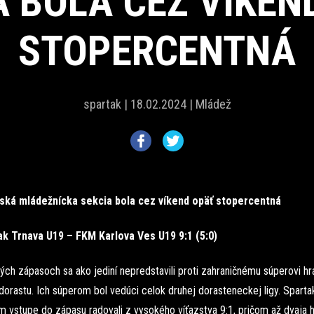
A BOLA CEZ VÍKEN
STOPERCENTNÁ
spartak |
18.02.2024 |
Mládež
ská mládežnícka sekcia bola cez víkend opäť stopercentná
k Trnava U19 – FKM Karlova Ves U19 9:1 (5:0)
ých zápasoch sa ako jediní nepredstavili proti zahraničnému súperovi hr
dorastu. Ich súperom bol vedúci celok druhej dorasteneckej ligy. Sparta
 vstupe do zápasu radovali z vysokého víťazstva 9:1, pričom až dvaja hrá