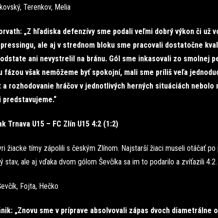
kovský, Terenkov, Melia
vath: „Z hľadiska defenzívy sme podali veľmi dobrý výkon či už v
ressingu, ale aj v strednom bloku sme pracovali dostatočne kval
odstate ani nevystrelil na bránu. Gól sme inkasovali zo smolnej pe
u fázou však nemôžeme byť spokojní, mali sme príliš veľa jednodu
t a rozhodovanie hráčov v jednotlivých herných situáciách nebolo 
i predstavujeme.“
k Trnava U15 – FC Zlín U15 4:2 (1:2)
ri žiacke tímy zápolili s českým Zlínom. Najstarší žiaci museli otáčať po
ý stav, ale aj vďaka dvom gólom Ševčíka sa im to podarilo a zvíťazili 4:2.
evčík, Fojta, Hečko
nik: „Znovu sme v príprave absolvovali zápas dvoch diametrálne o