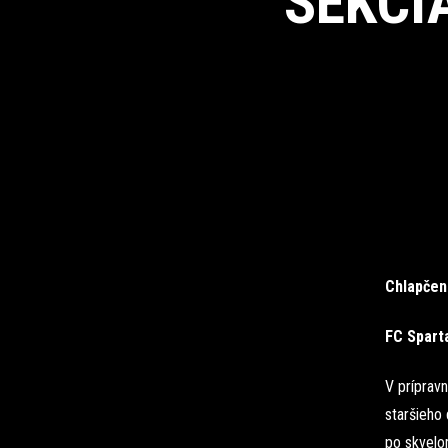
SEKCI
Chlapčen
FC Sparta
V prípravn
staršieho 
po skvelom