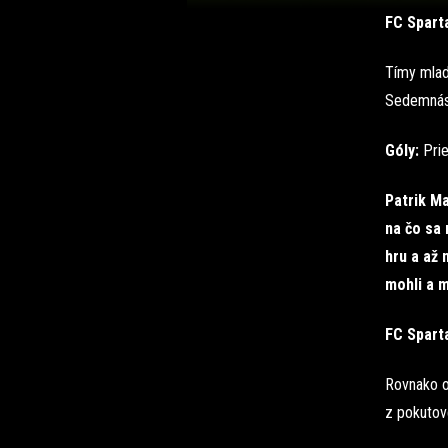
FC Sparta
Tímy mlad
Sedemnást
Góly:
Prie
Patrik Ma
na čo sa 
hru a až 
mohli a m
FC Sparta
Rovnako o
z pokutov