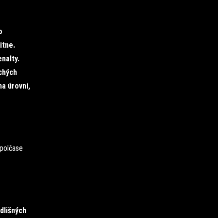
o
itne.
nalty.
chých
na úrovni,
 polčase
dlišných