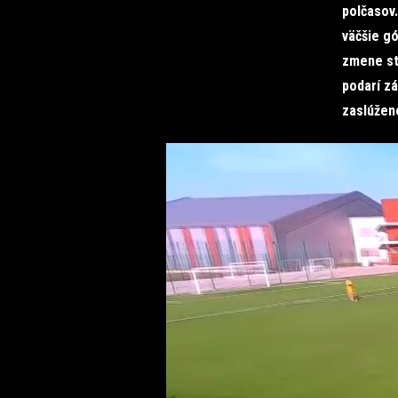
polčasov.
väčšie gó
zmene str
podarí zá
zaslúžene