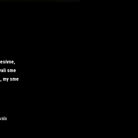
esívne,
vali sme
k, my sme
vala