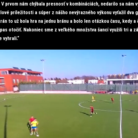
 V prvom nám chýbala presnosť v kombináciách, nedarilo sa nám v
lové príležitosti a súper z nášho nevýrazného výkonu vyťažil dva g
án to už bola hra na jednu bránu a bolo len otázkou času, kedy a 
pas otočiť. Nakoniec sme z veľkého množstva šancí využili tri a z
 vyhrali.“