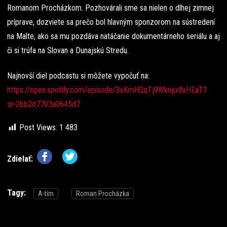
Romanom Procházkom. Pozhovárali sme sa nielen o dlhej zimnej
príprave, dozviete sa prečo bol hlavným sponzorom na sústredení
na Malte, ako sa mu pozdáva natáčanie dokumentárneho seriálu a aj
či si trúfa na Slovan a Dunajskú Stredu.
Najnovší diel podcastu si môžete vypočuť na:
https://open.spotify.com/episode/3xKmHQqTj9Wknjix8xHEaT?
si=2bb2d7703a0645d7
Post Views:
1 483
Zdielať:
Tagy:
A-tím
Roman Procházka