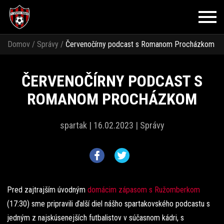
Domov
/
Správy
/
Červenočírny podcast s Romanom Procházkom
ČERVENOČÍRNY PODCAST S
ROMANOM PROCHÁZKOM
spartak |
16.02.2023 |
Správy
Pred zajtrajším úvodným
domácim zápasom s Ružomberkom
(17:30) sme pripravili ďalší diel nášho spartakovského podcastu s
jedným z najskúsenejších futbalistov v súčasnom kádri, s