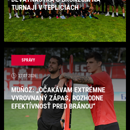
TURNAJI V TEPLICIACH
SPRÁVY
27.07.2026
MUÑOZ: „OČAKÁVAM EXTRÉMNE
VYROVNANÝ ZÁPAS, ROZHODNE
EFEKTÍVNOSŤ PRED BRÁNOU“