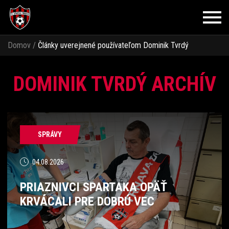
Domov
/
Články uverejnené používateľom Dominik Tvrdý
DOMINIK TVRDÝ ARCHÍV
SPRÁVY
04.08.2026
PRIAZNIVCI SPARTAKA OPÄŤ
KRVÁCALI PRE DOBRÚ VEC