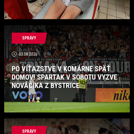
SPRÁVY
03.08.2026
PO VÍŤAZSTVE V KOMÁRNE SPÄŤ
DOMOV! SPARTAK V SOBOTU VYZVE
NOVÁČIKA Z BYSTRICE
SPRÁVY