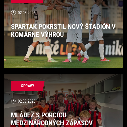
02.08.2026
SPARTAK POKRSTIL NOVÝ ŠTADIÓN V
KOMÁRNE VÝHROU
SPRÁVY
02.08.2026
MLÁDEŽ S PORCIOU
MEDZINÁRODNÝCH ZÁPASOV