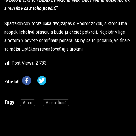
a musíme sa z toho poučiť.“
Spartakovcov teraz čaká dvojzápas s Podbrezovou, s ktorou má
naopak lichotivú bilanciu a bude ju chcieť potvrdiť. Najskôr v lige
a potom v odvete semifinále pohára. Ak by sa to podarilo, vo finále
sa môžu Liptákom revanšovať aj s úrokmi.
Post Views:
2 783
Zdielať:
Tagy:
A-tím
Michal Ďuriš