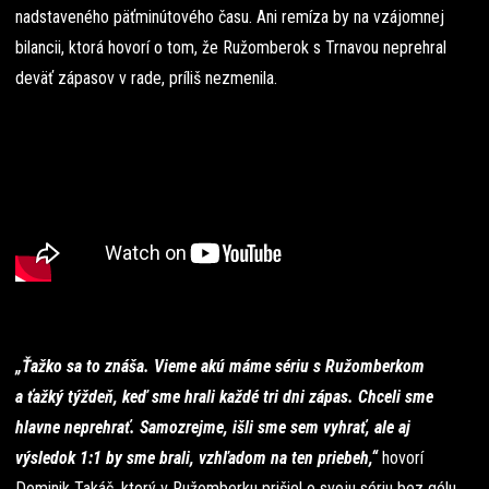
nadstaveného päťminútového času. Ani remíza by na vzájomnej
bilancii, ktorá hovorí o tom, že Ružomberok s Trnavou neprehral
deväť zápasov v rade, príliš nezmenila.
„Ťažko sa to znáša. Vieme akú máme sériu s Ružomberkom
a ťažký týždeň, keď sme hrali každé tri dni zápas. Chceli sme
hlavne neprehrať. Samozrejme, išli sme sem vyhrať, ale aj
výsledok 1:1 by sme brali, vzhľadom na ten priebeh,“
hovorí
Dominik Takáč, ktorý v Ružomberku prišiel o svoju sériu bez gólu,