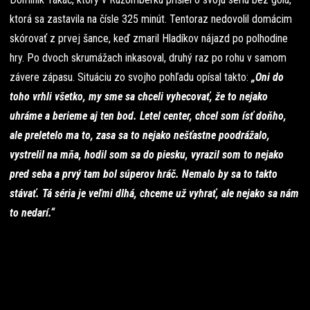
ktorá sa zastavila na čísle 325 minút. Tentoraz nedovolil domácim
skórovať z prvej šance, keď zmaril Hladíkov nájazd po polhodine
hry. Po dvoch skrumážach inkasoval, druhý raz po rohu v samom
závere zápasu. Situáciu zo svojho pohľadu opísal takto:
„Oni do
toho vrhli všetko, my sme sa chceli vyhecovať, že to nejako
uhráme a berieme aj ten bod. Letel center, chcel som ísť doňho,
ale preletelo ma to, zasa sa to nejako nešťastne poodrážalo,
vystrelil na mňa, hodil som sa do piesku, vyrazil som to nejako
pred seba a prvý tam bol súperov hráč. Nemalo by sa to takto
stávať. Tá séria je veľmi dlhá, chceme už vyhrať, ale nejako sa nám
to nedarí.“