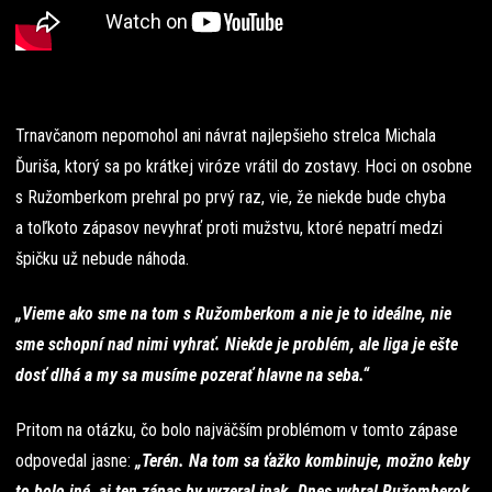
Trnavčanom nepomohol ani návrat najlepšieho strelca Michala
Ďuriša, ktorý sa po krátkej viróze vrátil do zostavy. Hoci on osobne
s Ružomberkom prehral po prvý raz, vie, že niekde bude chyba
a toľkoto zápasov nevyhrať proti mužstvu, ktoré nepatrí medzi
špičku už nebude náhoda.
„Vieme ako sme na tom s Ružomberkom a nie je to ideálne, nie
sme schopní nad nimi vyhrať. Niekde je problém, ale liga je ešte
dosť dlhá a my sa musíme pozerať hlavne na seba.“
Pritom na otázku, čo bolo najväčším problémom v tomto zápase
odpovedal jasne:
„Terén. Na tom sa ťažko kombinuje, možno keby
to bolo iné, aj ten zápas by vyzeral inak. Dnes vyhral Ružomberok