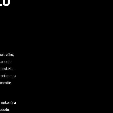
LU
nálového,
ko sa to
atinského,
m priamo na
námestie
e nekončí a
sobotu,