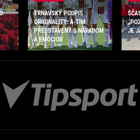
U:
TRNAVSKÝ PODPIS
ŠČA
ORIGINALITY: A-TÍM
„POZ
PREDSTAVENÝ S NÁPADOM
JE J
A EMÓCIOU