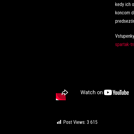
kedy ich 
koncom def
predsezón
Vstupenky
spartak-t
Post Views:
3 615