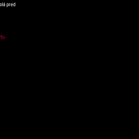
olá pred
/fc-