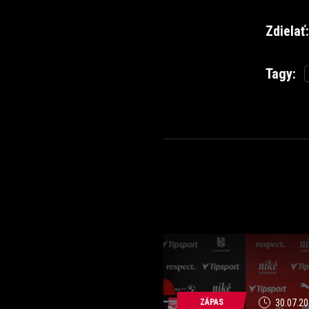
Zdielať:
Tagy:
ZÁPAS
30.07.20