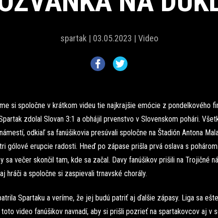
OZVÁNKA NA DUK
spartak |
03.05.2023 |
Video
e si spoločne v krátkom videu tie najkrajšie emócie z pondelkového fi
partak zdolal Slovan 3:1 a obhájil prvenstvo v Slovenskom pohári. Všet
námestí, odkiaľ sa fanúšikovia presúvali spoločne na Štadión Antona Mal
 tri gólové erupcie radosti. Hneď po zápase prišla prvá oslava s poháro
y sa večer skončil tam, kde sa začal. Davy fanúšikov prišili na Trojičné 
aj hráči a spoločne si zaspievali trnavské chorály.
atrila Spartaku a veríme, že jej budú patriť aj ďalšie zápasy. Liga sa ešt
toto video fanúšikov navnadí, aby si prišli pozrieť na spartakovcov aj v 