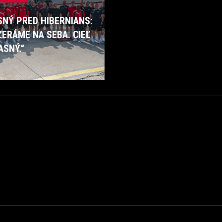
SNÝ PRED HIBERNIANS:
ERÁME NA SEBA. CIEĽ
ASNÝ.“