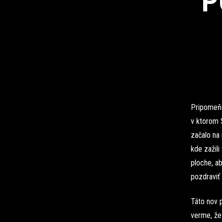
P
Pripomeňm
v ktorom S
začalo na 
kde zažili
ploche, ab
pozdraviť 
Táto nov p
verme, že 