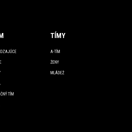
ÍM
TÍMY
DZAJÚCE
A-TÍM
E
ŽENY
Y
MLÁDEŽ
A
ČNÝ TÍM
E