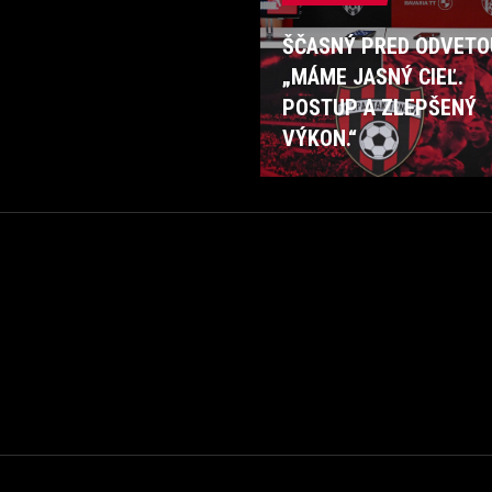
ŠČASNÝ PRED ODVETO
„MÁME JASNÝ CIEĽ.
POSTUP A ZLEPŠENÝ
VÝKON.“