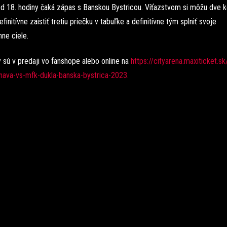
od 18. hodiny čaká zápas s Banskou Bystricou. Víťazstvom si môžu dve k
initívne zaistiť tretiu priečku v tabuľke a definitívne tým splniť svoje
ne ciele.
 sú v predaji vo fanshope alebo online na
https://cityarena.maxiticket.sk
rnava-vs-mfk-dukla-banska-bystrica-2023.