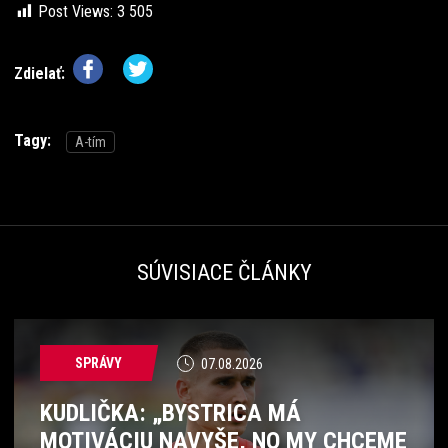
Post Views:
3 505
Zdielať:
Tagy:
A-tím
SÚVISIACE ČLÁNKY
SPRÁVY
07.08.2026
KUDLIČKA: „BYSTRICA MÁ
MOTIVÁCIU NAVYŠE, NO MY CHCEME