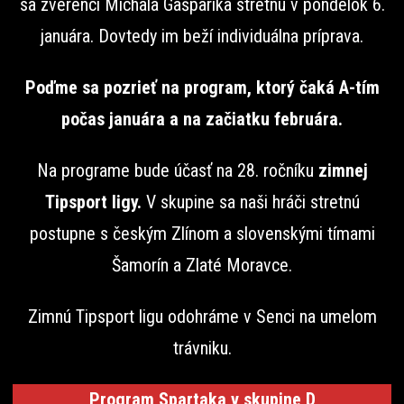
sa zverenci Michala Gašparíka stretnú v pondelok 6.
januára. Dovtedy im beží individuálna príprava.
Poďme sa pozrieť na program, ktorý čaká A-tím
počas januára a na začiatku februára.
Na programe bude účasť na 28. ročníku
zimnej
Tipsport ligy.
V skupine sa naši hráči stretnú
postupne s českým Zlínom a slovenskými tímami
Šamorín a Zlaté Moravce.
Zimnú Tipsport ligu odohráme v Senci na umelom
trávniku.
Program Spartaka v skupine D