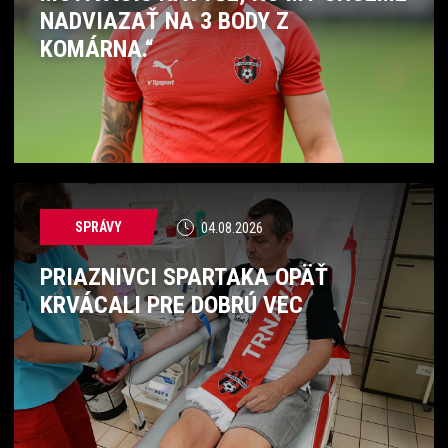
NADVIAZAŤ NA 3 BODY Z
KOMÁRNA.“
SPRÁVY
04.08.2026
PRIAZNIVCI SPARTAKA OPÄŤ
KRVÁCALI PRE DOBRÚ VEC