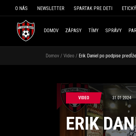
O NÁS
NEWSLETTER
SPARTAK PRE DETI
ETICK
DOMOV
ZÁPASY
TÍMY
SPRÁVY
PAR
Domov
/
Video
/
Erik Daniel po podpise predĺž
VIDEO
31.01.2024
ERIK DAN