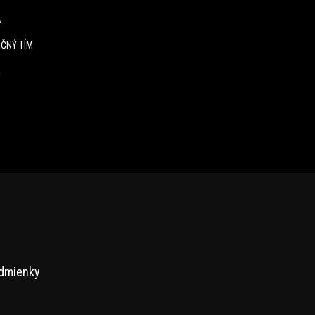
A
ČNÝ TÍM
E
dmienky