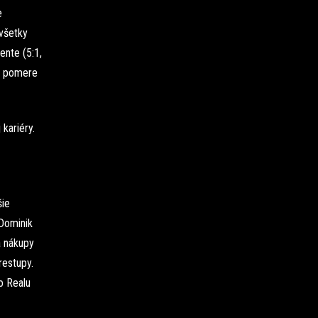
e
 všetky
ente (5:1,
 v pomere
kariéry.
šie
 Dominik
a nákupy
restupy.
o Realu