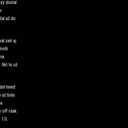
zy dostal
v
čal až do
al zaň aj
retli
oma
 Nič to už
adol hneď
o už bolo
ca
 off však
 1:0.