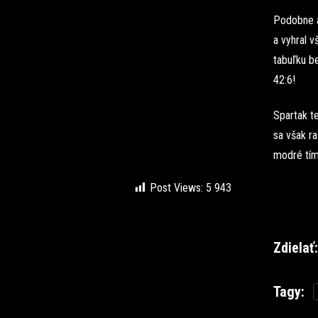
Podobne a
a vyhral 
tabuľku b
42:6!
Spartak te
sa však ra
modré tím
Post Views:
5 943
Zdielať:
Tagy: