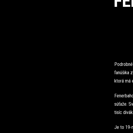
FE
Podrobné 
fanúšika z
ktorá má 
Fenerbahc
súťaže. S
tisíc divák
Je to 19-