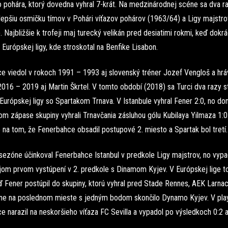
pohára, ktorý dovedna vyhral 7-krát. Na medzinárodnej scéne sa dva ra
lepšiu osmičku tímov v Pohári víťazov pohárov (1963/64) a Ligy majstro
 Najbližšie k trofeji maj turecký velikán pred desiatimi rokmi, keď dokrá
 Európskej ligy, kde stroskotal na Benfike Lisabon.
e viedol v rokoch 1991 – 1993 aj slovenský tréner Jozef Vengloš a hráv
016 – 2019 aj Martin Škrtel. V tomto období (2018) sa Turci dva razy st
Európskej ligy so Spartakom Trnava. V Istanbule vyhral Fener 2:0, no d
m zápase skupiny vyhrali Trnavčania zásluhou gólu Kubilaya Yilmaza 1:0.
 na tom, že Fenerbahce obsadil postupové 2. miesto a Spartak bol tretí.
 sezóne účinkoval Fenerbahce Istanbul v predkole Ligy majstrov, no vyp
ojom prvom vystúpení v 2. predkole s Dinamom Kyjev. V Európskej lige t
ď Fener postúpil do skupiny, ktorú vyhral pred Stade Rennes, AEK Larna
ne na poslednom mieste s jedným bodom skončilo Dynamo Kyjev. V play
 narazil na neskoršieho víťaza FC Sevilla a vypadol po výsledkoch 0:2 a