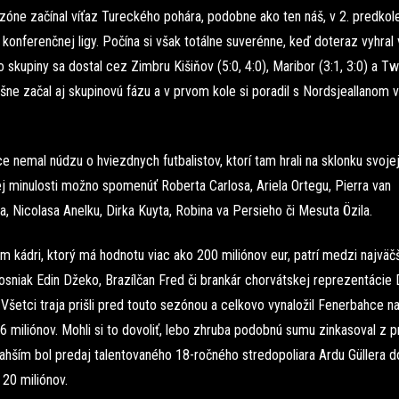
zóne začínal víťaz Tureckého pohára, podobne ako ten náš, v 2. predkol
konferenčnej ligy. Počína si však totálne suverénne, keď doteraz vyhral
 skupiny sa dostal cez Zimbru Kišiňov (5:0, 4:0), Maribor (3:1, 3:0) a Tw
šne začal aj skupinovú fázu a v prvom kole si poradil s Nordsjeallanom
 nemal núdzu o hviezdnych futbalistov, ktorí tam hrali na sklonku svojej 
j minulosti možno spomenúť Roberta Carlosa, Ariela Ortegu, Pierra van
, Nicolasa Anelku, Dirka Kuyta, Robina va Persieho či Mesuta Özila.
 kádri, ktorý má hodnotu viac ako 200 miliónov eur, patrí medzi najväč
osniak Edin Džeko, Brazílčan Fred či brankár chorvátskej reprezentácie
 Všetci traja prišli pred touto sezónou a celkovo vynaložil Fenerbahce n
6 miliónov. Mohli si to dovoliť, lebo zhruba podobnú sumu zinkasoval z p
ahším bol predaj talentovaného 18-ročného stredopoliara Ardu Güllera d
20 miliónov.