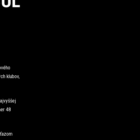
BUL
ového
ých klubov,
ajvyššej
mer 48
íťazom