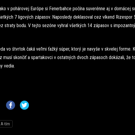
ko v pohárovej Európe si Fenerbahce počína suverénne aj v domácej sú
všetkých 7 ligových zápasov. Naposledy deklasoval cez víkend Rizespor 
ez straty bodu. V tejto sezóne vyhral všetkých 14 zápasov s impozantn
da vo štvrtok čaká veľmi ťažký súper, ktorý je navyše v skvelej forme. 
z musí skončiť a spartakovci v ostatných dvoch zápasoch dokázali, že to
y vedia.
A-tím