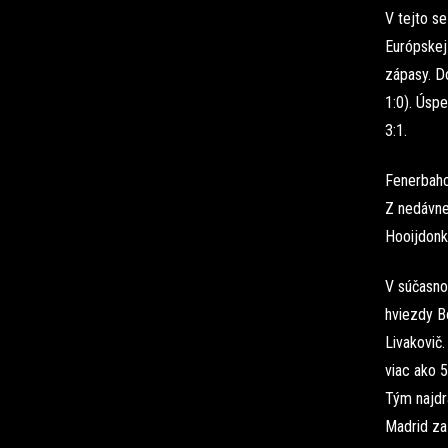
V tejto se
Európskej 
zápasy. Do
1:0). Úspe
3:1.
Fenerbahce
Z nedávne
Hooijdonka
V súčasnom
hviezdy B
Livakovič.
viac ako 5
Tým najdr
Madrid za 