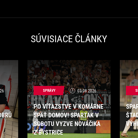
SÚVISIACE ČLÁNKY
26
SPRÁVY
03.08.2026
S
PO VÍŤAZSTVE V KOMÁRNE
SPA
OBRÚ
SPÄŤ DOMOV! SPARTAK V
ŠTA
SOBOTU VYZVE NOVÁČIKA
VÝH
Z BYSTRICE