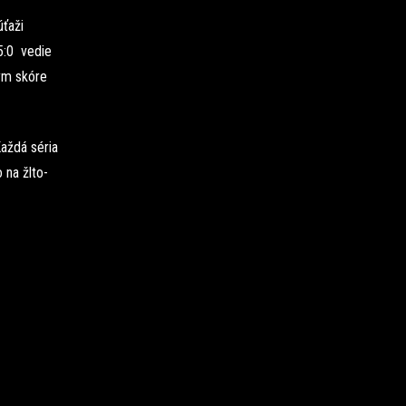
ťaži
5:0 vedie
ým skóre
Každá séria
 na žlto-