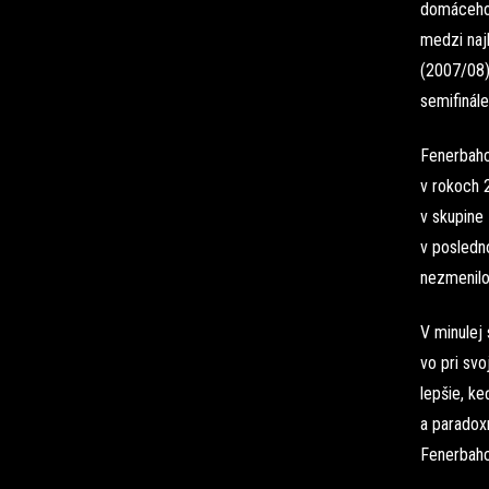
domáceho 
medzi naj
(2007/08).
semifinále
Fenerbahc
v rokoch 2
v skupine 
v posledno
nezmenilo
V minulej
vo pri sv
lepšie, ke
a paradox
Fenerbahce