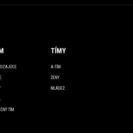
ÍM
TÍMY
DZAJÚCE
A-TÍM
E
ŽENY
Y
MLÁDEŽ
A
ČNÝ TÍM
E