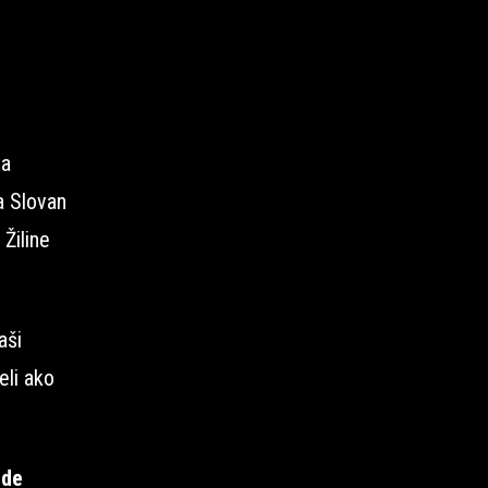
ša
a Slovan
Žiline
aši
eli ako
ude