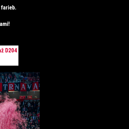
farieb.
ami!
až D204