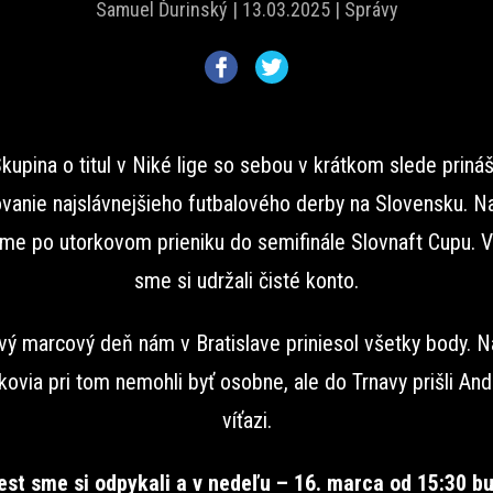
Samuel Ďurinský |
13.03.2025 |
Správy
kupina o titul v Niké lige so sebou v krátkom slede priná
vanie najslávnejšieho futbalového derby na Slovensku. N
me po utorkovom prieniku do semifinále Slovnaft Cupu. V 
sme si udržali čisté konto.
vý marcový deň nám v Bratislave priniesol všetky body. N
kovia pri tom nemohli byť osobne, ale do Trnavy prišli And
víťazi.
est sme si odpykali a v nedeľu – 16. marca od 15:30 b