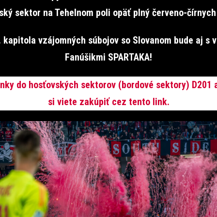
ský sektor na Tehelnom poli opäť plný červeno-čírnych 
. kapitola vzájomných súbojov so Slovanom bude aj s v
Fanúšikmi SPARTAKA!
nky do hosťovských sektorov (bordové sektory) D201 
si viete zakúpiť cez tento link.