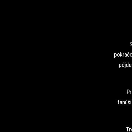
S
pokračo
pôjde
Pr
fanúši
Tr