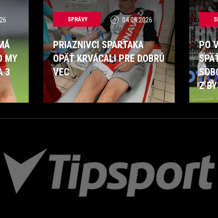
26
SPRÁVY
04.08.2026
S
 MÁ
PRIAZNIVCI SPARTAKA
PO 
O MY
OPÄŤ KRVÁCALI PRE DOBRÚ
SPÄ
A 3
VEC
SOB
Z BY