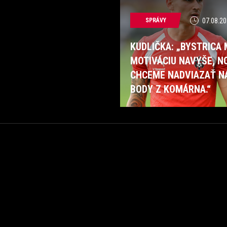
SPRÁVY
07.08.20
KUDLIČKA: „BYSTRICA
MOTIVÁCIU NAVYŠE, N
CHCEME NADVIAZAŤ N
BODY Z KOMÁRNA.“