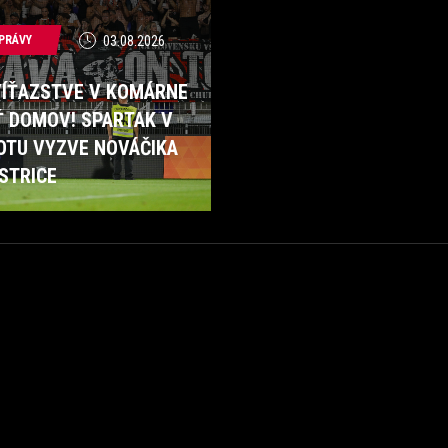
PRÁVY
03.08.2026
VÍŤAZSTVE V KOMÁRNE
Ť DOMOV! SPARTAK V
OTU VYZVE NOVÁČIKA
STRICE