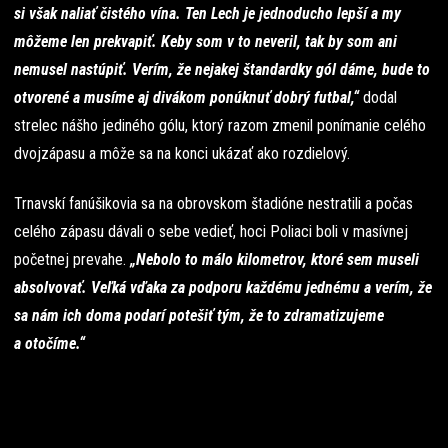
si však naliať čistého vína. Ten Lech je jednoducho lepší a my
môžeme len prekvapiť. Keby som v to neveril, tak by som ani
nemusel nastúpiť. Verím, že nejakej štandardky gól dáme, bude to
otvorené a musíme aj divákom ponúknuť dobrý futbal,“
dodal
strelec nášho jediného gólu, ktorý razom zmenil ponímanie celého
dvojzápasu a môže sa na konci ukázať ako rozdielový.
Trnavskí fanúšikovia sa na obrovskom štadióne nestratili a počas
celého zápasu dávali o sebe vedieť, hoci Poliaci boli v masívnej
početnej prevahe.
„Nebolo to málo kilometrov, ktoré sem museli
absolvovať. Veľká vďaka za podporu každému jednému a verím, že
sa nám ich doma podarí potešiť tým, že to zdramatizujeme
a otočíme.“