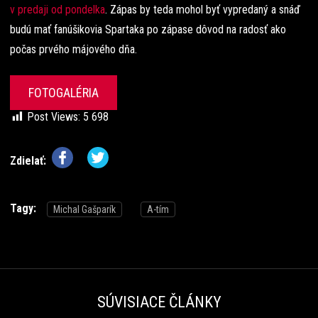
v predaji od pondelka
. Zápas by teda mohol byť vypredaný a snáď
budú mať fanúšikovia Spartaka po zápase dôvod na radosť ako
počas prvého májového dňa.
FOTOGALÉRIA
Post Views:
5 698
Zdielať:
Tagy:
Michal Gašparík
A-tím
SÚVISIACE ČLÁNKY