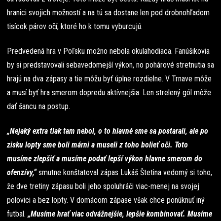
hranici svojich možností a na tú sa dostane len pod drobnohľadom
tisícok párov očí, ktoré ho k tomu vyburcujú.
Predvedená hra v Poľsku možno nebola okulahodiaca. Fanúšikovia
by si predstavovali sebavedomejší výkon, no pohárové stretnutia sa
hrajú na dva zápasy a tie môžu byť úplne rozdielne. V Trnave môže
a musí byť hra smerom dopredu aktívnejšia. Len strelený gól môže
dať šancu na postup.
„Nejaký extra tlak tam nebol, o to hlavné sme sa postarali, ale po
zisku lopty sme boli márni a museli z toho bolieť oči. Toto
musíme zlepšiť a musíme podať lepší výkon hlavne smerom do
ofenzívy,“
smutne konštatoval zápas Lukáš Štetina vedomý si toho,
že dve tretiny zápasu boli jeho spoluhráči viac-menej na svojej
polovici a bez lopty. V domácom zápase však chce ponúknuť iný
futbal.
„Musíme hrať viac odvážnejšie, lepšie kombinovať. Musíme