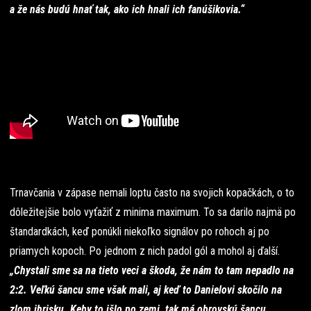
a že nás budú hnať tak, ako ich hnali ich fanúšikovia.“
Trnavčania v zápase nemali loptu často na svojich kopačkách, o to
dôležitejšie bolo vyťažiť z minima maximum. To sa darilo najmä po
štandardkách, keď ponúkli niekoľko signálov po rohoch aj po
priamych kopoch. Po jednom z nich padol gól a mohol aj ďalší.
„Chystali sme sa na tieto veci a škoda, že nám to tam nepadlo na
2:2. Veľkú šancu sme však mali, aj keď to Danielovi skočilo na
zlom ihrisku. Keby to išlo po zemi, tak má obrovskú šancu