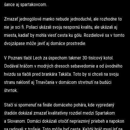
šance aj spartakovcom.
Zmazať jednogólové manko nebude jednoduché, ale rozhodne to
nie je sci fi. Poliaci ukázali svoju nespornú kvalitu, ale ukázali aj
miesta, kadiaľ by mohla viesť cesta ku gólu. Rozdielové sa v tomto
dvojzápase môže javiť aj domáce prostredie.
V Poznani tlačil Lech za úspechom takmer 30-tisícový kotol.
Dodával hráčom v modrých dresoch sebavedomie a od úvodného
hvizdu sa tlačili pred brankára Takáča. Toto by si chceli na svoju
stranu nakloniť aj Trnavčania v domácom stretnutí na budúci
štvrtok.
Stačí si spomenuť na finále domáceho pohára, kde vypredaný
štadión dokázal zmazať kvalitatívny rozdiel medzi Spartakom
a Slovanom. Domáci dokázali otočiť nepriaznivý priebeh a napokon
sa radovali z trofeje. Toto môže byť cesta. Každý hráč musí ísť na