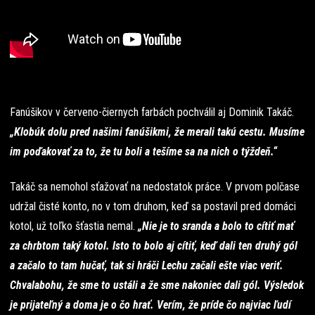
Fanúšikov v červeno-čiernych farbách pochválil aj Dominik Takáč.
„Klobúk dolu pred našimi fanúšikmi, že merali takú cestu. Musíme
im poďakovať za to, že tu boli a tešíme sa na nich o týždeň.“
Takáč sa nemohol sťažovať na nedostatok práce. V prvom polčase
udržal čisté konto, no v tom druhom, keď sa postavil pred domáci
kotol, už toľko šťastia nemal.
„Nie je to sranda a bolo to cítiť mať
za chrbtom taký kotol. Isto to bolo aj cítiť, keď dali ten druhý gól
a začalo to tam hučať, tak si hráči Lechu začali ešte viac veriť.
Chvalabohu, že sme to ustáli a že sme nakoniec dali gól. Výsledok
je prijateľný a doma je o čo hrať. Verím, že príde čo najviac ľudí