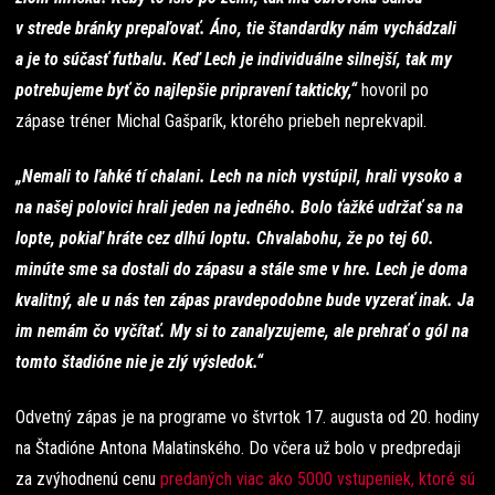
v strede bránky prepaľovať. Áno, tie štandardky nám vychádzali
a je to súčasť futbalu. Keď Lech je individuálne silnejší, tak my
potrebujeme byť čo najlepšie pripravení takticky,“
hovoril po
zápase tréner Michal Gašparík, ktorého priebeh neprekvapil.
„Nemali to ľahké tí chalani. Lech na nich vystúpil, hrali vysoko a
na našej polovici hrali jeden na jedného. Bolo ťažké udržať sa na
lopte, pokiaľ hráte cez dlhú loptu. Chvalabohu, že po tej 60.
minúte sme sa dostali do zápasu a stále sme v hre. Lech je doma
kvalitný, ale u nás ten zápas pravdepodobne bude vyzerať inak. Ja
im nemám čo vyčítať. My si to zanalyzujeme, ale prehrať o gól na
tomto štadióne nie je zlý výsledok.“
Odvetný zápas je na programe vo štvrtok 17. augusta od 20. hodiny
na Štadióne Antona Malatinského. Do včera už bolo v predpredaji
za zvýhodnenú cenu
predaných viac ako 5000 vstupeniek, ktoré sú