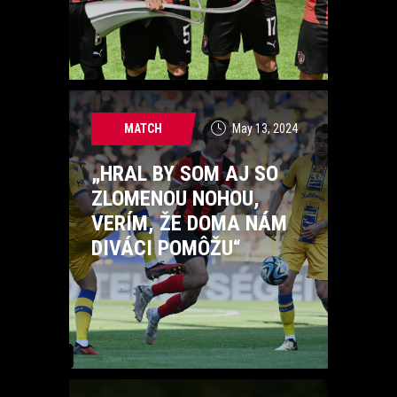
MATCH
May 13, 2024
„HRAL BY SOM AJ SO
ZLOMENOU NOHOU,
VERÍM, ŽE DOMA NÁM
DIVÁCI POMÔŽU“