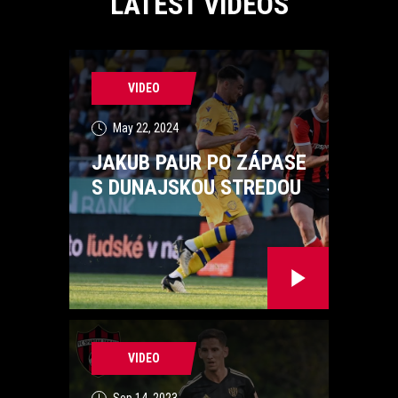
LATEST VIDEOS
VIDEO
May 22, 2024
JAKUB PAUR PO ZÁPASE
S DUNAJSKOU STREDOU
VIDEO