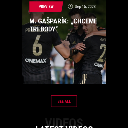
PREVIEW
Sep 15, 2023
M. GAŠPARÍK: „CHCEME
TRI BODY“
SEE ALL
VIDEOS