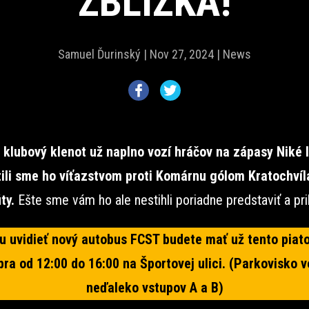
ZBLÍZKA!
Samuel Ďurinský |
Nov 27, 2024 |
News
 klubový klenot už naplno vozí hráčov na zápasy Niké l
ili sme ho víťazstvom proti Komárnu gólom Kratochvíl
ty.
Ešte sme vám ho ale nestihli poriadne predstaviť a prib
u uvidieť nový autobus FCST budete mať už tento piato
ra od 12:00 do 16:00 na Športovej ulici. (Parkovisko v
neďaleko vstupov A a B)