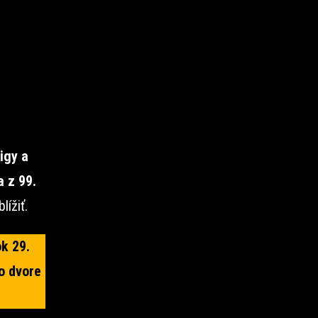
igy a
a z 99.
lížiť.
k 29.
o dvore