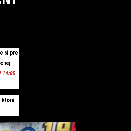
e si pre
očnej
d 14:00
, ktoré