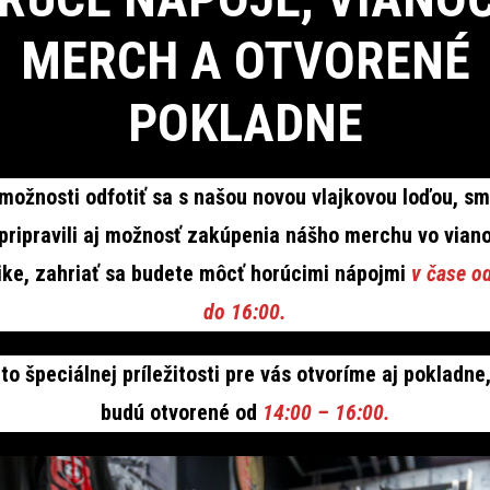
MERCH A OTVORENÉ
POKLADNE
ožnosti odfotiť sa s našou novou vlajkovou loďou, sm
pripravili aj možnosť zakúpenia nášho merchu vo vian
ke, zahriať sa budete môcť horúcimi nápojmi
v čase o
do 16:00.
jto špeciálnej príležitosti pre vás otvoríme aj pokladne
budú otvorené od
14:00 – 16:00.