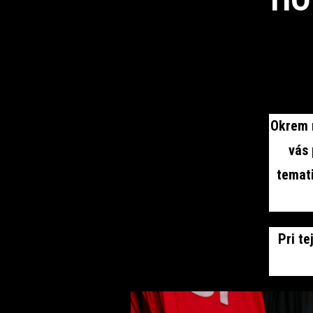
Okrem m
vás 
temati
Pri te