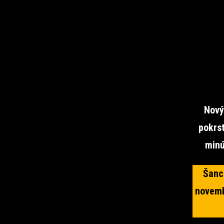
Nový
pokrst
minú
Šanc
novemb