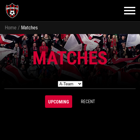
Home
/
Matches
MATCHES
RECENT
UPCOMING