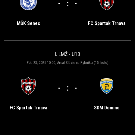
-
:
-
MŠK Senec
FC Spartak Trnava
I. LMŽ - U13
Feb 23, 2025 10:00, Areál Slávie na Rybníku (15. kolo)
-
:
-
FC Spartak Trnava
SDM Domino