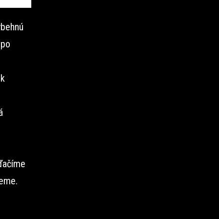
ybehnú
 po
ok
á
vďačíme
jeme.