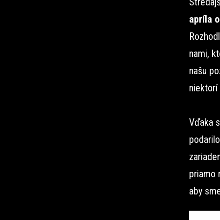
Stredaj
apríla 
Rozhodl
nami, kt
našu po
niektorí
Vďaka s
podarilo
zariaden
priamo 
aby sme