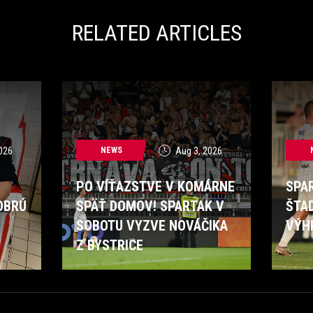
RELATED ARTICLES
026
NEWS
Aug 3, 2026
PO VÍŤAZSTVE V KOMÁRNE
SPA
OBRÚ
SPÄŤ DOMOV! SPARTAK V
ŠTA
SOBOTU VYZVE NOVÁČIKA
VÝH
Z BYSTRICE