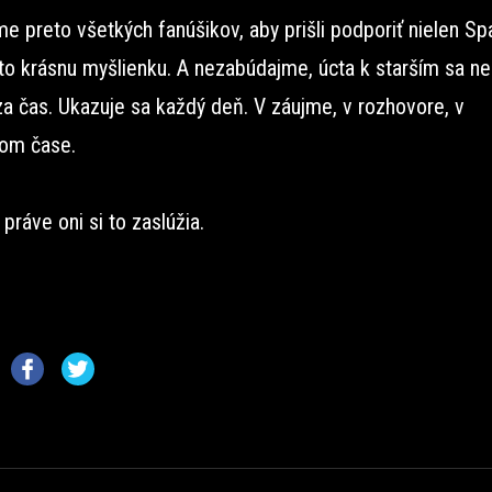
 preto všetkých fanúšikov, aby prišli podporiť nielen Spa
úto krásnu myšlienku. A nezabúdajme, úcta k starším sa n
za čas. Ukazuje sa každý deň. V záujme, v rozhovore, v
om čase.
práve oni si to zaslúžia.