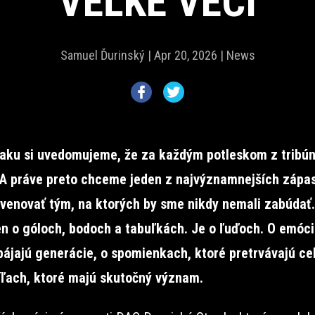
VEĽKÉ VECI
Samuel Ďurinský |
Apr 20, 2026 |
News
aku si uvedomujeme, že za každým potleskom z tribúny
 A práve preto chceme jeden z najvýznamnejších zápa
venovať tým, na ktorých by sme nikdy nemali zabúdať.
len o góloch, bodoch a tabuľkách. Je o ľuďoch. O emóci
pájajú generácie, o spomienkach, ktoré pretrvávajú cel
íľach, ktoré majú skutočný význam.