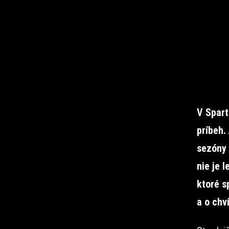
V Spart
príbeh.
sezóny 
nie je 
ktoré s
a o chv