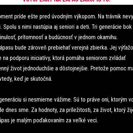
oment príde ešte pred úvodným výkopom. Na trávnik nev
i. Spolu s nimi nastúpia aj seniori a deti. Tri generácie bok
inulosť, prítomnosť a budúcnosť v jednom okamihu.
ápasu bude zároveň prebiehať verejná zbierka. Jej výťaž
e na podporu iniciatívy, ktorá pomáha seniorom zvládať
nný život jednoduchšie a dôstojnejšie. Pretože pomoc m
vtedy, keď je skutočná.
 generáciu si nesmierne vážime. Sú to práve oni, ktorým 
de dnes sme. Za hodnoty, za príležitosti, za život, ktorý ži
ápas je malým poďakovaním za veľké veci.