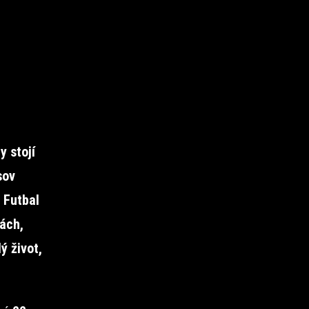
 stojí
sov
 Futbal
ách,
ý život,