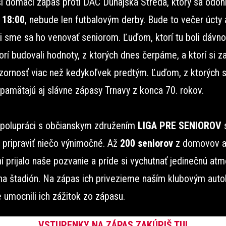
ší domáci zápas proti DAC Dunajská Streda, ktorý sa odo
o 18:00
, nebude len futbalovým derby. Bude to večer úcty 
i sme sa ho venovať seniorom. Ľuďom, ktorí tu boli dávno
orí budovali hodnoty, z ktorých dnes čerpáme, a ktorí si za
zornosť viac než kedykoľvek predtým. Ľuďom, z ktorých s
 pamätajú aj slávne zápasy Trnavy z konca 70. rokov.
polupráci s občianskym združením
LIGA PRE SENIOROV
 pripraviť niečo výnimočné. Až
200 seniorov
z domovov 
í prijalo naše pozvanie a príde si vychutnať jedinečnú at
na štadión. Na zápas ich privezieme naším klubovým au
 umocnili ich zážitok zo zápasu.
VSTUPENKY NA ZÁPAS ZAKÚPIŠ TU!