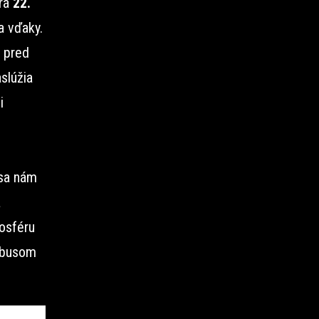
hrá
22.
a vďaky.
 pred
slúžia
i
sa nám
a
mosféru
tobusom