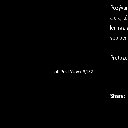
Pozývame
ale aj t
len raz 
spoločn
Pretože 
Post Views:
3,132
Share: