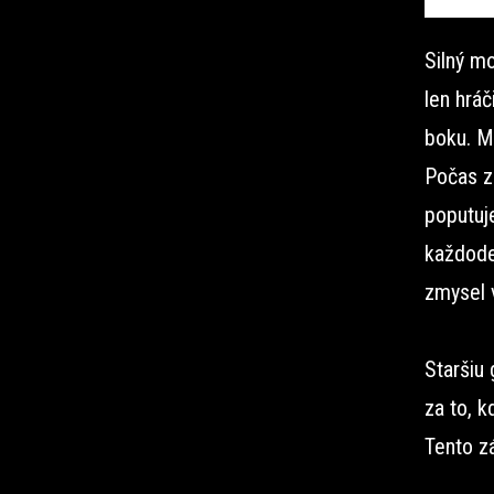
Silný m
len hráč
boku. M
Počas z
poputuj
každode
zmysel 
Staršiu
za to, k
Tento z