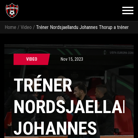
Home
/
Video
/
Tréner Nordsjaellandu Johannes Thorup a tréner
Spartaka Michal Gašparík hodnotia zápas
VIDEO
Nov 15, 2023
TRÉNER
NORDSJAELLAN
JOHANNES