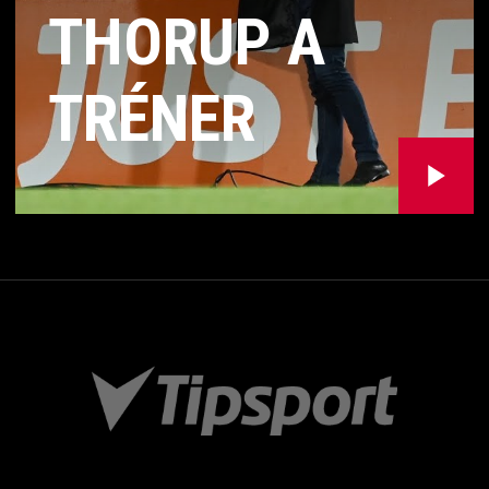
THORUP A
TRÉNER
SPARTAKA
MICHAL
GAŠPARÍK
HODNOTIA