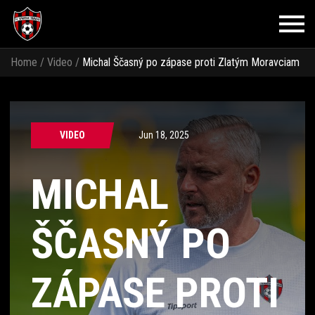
Home
/
Video
/
Michal Ščasný po zápase proti Zlatým Moravciam
VIDEO
Jun 18, 2025
MICHAL
ŠČASNÝ PO
ZÁPASE PROTI