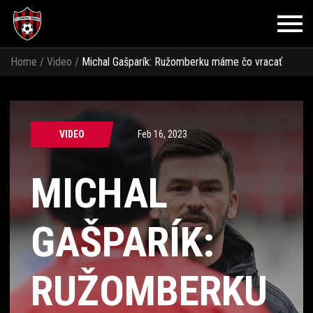
Home
/
Video
/
Michal Gašparík: Ružomberku máme čo vracať
VIDEO
Feb 16, 2023
MICHAL
GAŠPARÍK:
RUŽOMBERKU