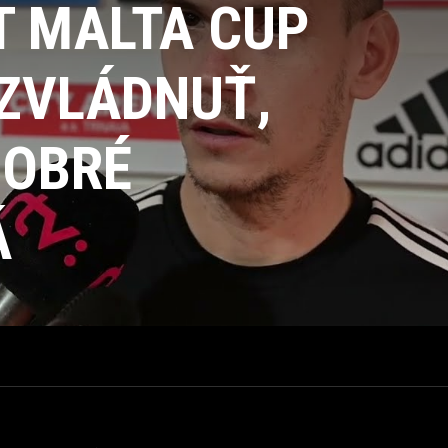
T MALTA CUP
ZVLÁDNUŤ,
DOBRÉ
Á