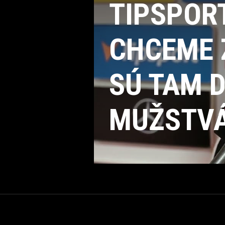
TIPSPOR
CHCEME 
SÚ TAM 
MUŽSTV