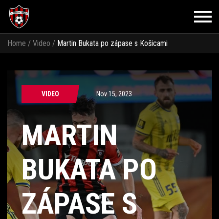
Home
/
Video
/
Martin Bukata po zápase s Košicami
VIDEO
Nov 15, 2023
MARTIN
BUKATA PO
ZÁPASE S