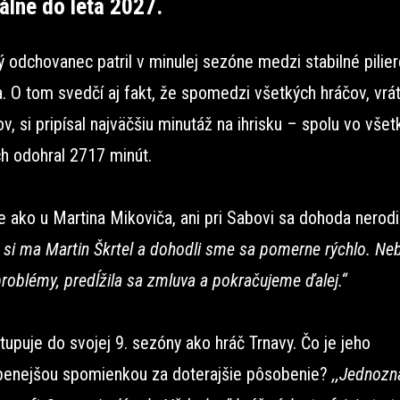
álne do leta 2027.
 odchovanec patril v minulej sezóne medzi stabilné pilier
. O tom svedčí aj fakt, že spomedzi všetkých hráčov, vrá
v, si pripísal najväčšiu minutáž na ihrisku – spolu vo všet
ch odohral 2717 minút.
 ako u Martina Mikoviča, ani pri Sabovi sa dohoda nerodil
l si ma Martin Škrtel a dohodli sme sa pomerne rýchlo. Ne
roblémy, predĺžila sa zmluva a pokračujeme ďalej.“
upuje do svojej 9. sezóny ako hráč Trnavy. Čo je jeho
benejšou spomienkou za doterajšie pôsobenie?
,,Jednozn