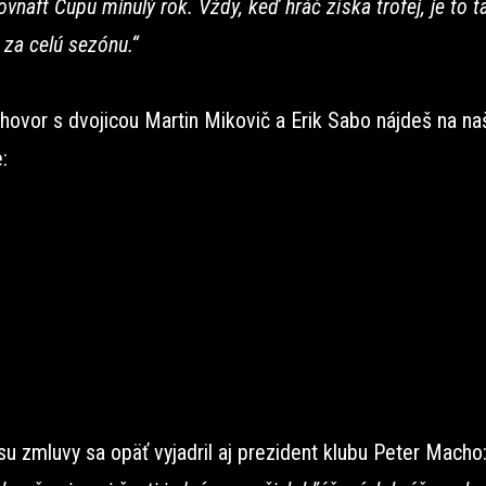
lovnaft Cupu minulý rok. Vždy, keď hráč získa trofej, je to t
za celú sezónu.“
zhovor s dvojicou Martin Mikovič a Erik Sabo nájdeš na n
:
su zmluvy sa opäť vyjadril aj prezident klubu Peter Macho