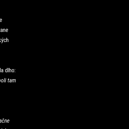
e
tane
kých
a dlho:
boli tam
ačne