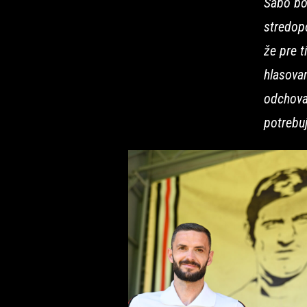
Sabo bol
stredopo
že pre t
hlasovan
odchova
potrebuj