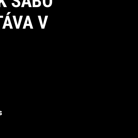
K SABO
TÁVA V
s