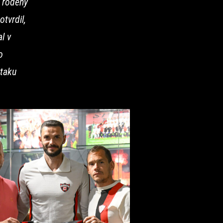
o rodený
tvrdil,
l v
o
rtaku