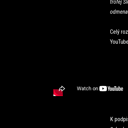
trofej S
odmena 
Celý ro
YouTube
K podpi