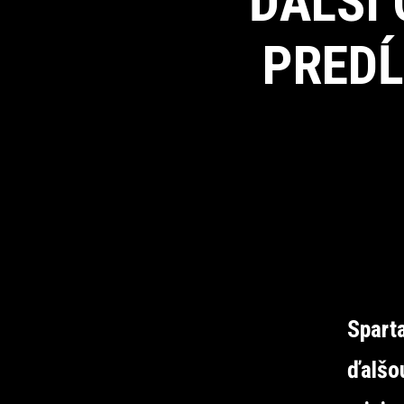
ĎALŠÍ
PREDĹ
Sparta
ďalšo