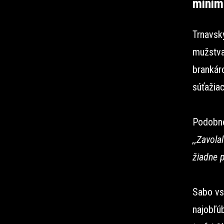
minim
Trnavský
mužstva
brankáro
súťažia
Podobne
,,Zavola
žiadne p
Sabo vst
najobľú