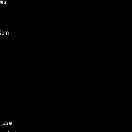
aká
ašom
:
,,Erik