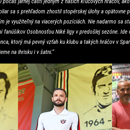
 počas jarnej časti jedným z našich kľúčových hráčov, ak
liar sa s prehľadom zhostil stopérskej úlohy a opätovne po
ím je využiteľný na viacerých pozíciách. Nie nadarmo sa sta
í fanúšikov Osobnosťou Niké ligy v predošlej sezóne. Ide 
nca, ktorý má pevný vzťah ku klubu a takých hráčov v Spa
eme na ihrisku i v šatni.“