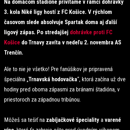
Na domácom štadióne privítame v rámci dohrávky
3. kola Niké ligy hostí z FC Košice. V rýchlom
časovom slede absolvuje Spartak doma aj ďalší
ligový zápas. Po stredajšej
dohrávke proti FC
Košice
do Trnavy zavíta v nedeľu 2. novembra AS
Trenčín.
Ale to nie je všetko! Pre fanúšikov je pripravená
špeciálna „
Trnavská hodovačka
“, ktorá začína už dve
hodiny pred oboma zápasmi za bránami štadióna, v
priestoroch za západnou tribúnou.
Môžeš sa tešiť na
zabíjačkové špeciality
a
varené