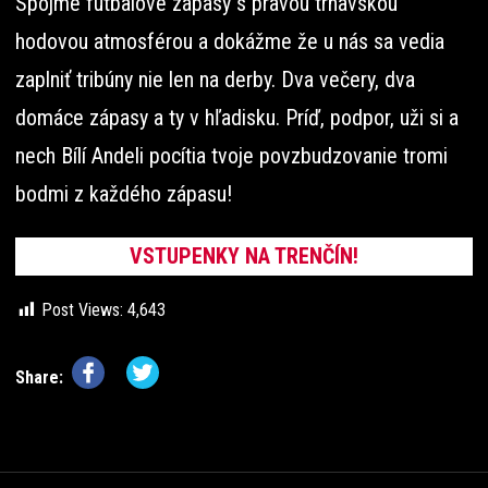
Spojme futbalové zápasy s pravou trnavskou
hodovou atmosférou a dokážme že u nás sa vedia
zaplniť tribúny nie len na derby. Dva večery, dva
domáce zápasy a ty v hľadisku. Príď, podpor, uži si a
nech Bílí Andeli pocítia tvoje povzbudzovanie tromi
bodmi z každého zápasu!
VSTUPENKY NA TRENČÍN!
Post Views:
4,643
Share: