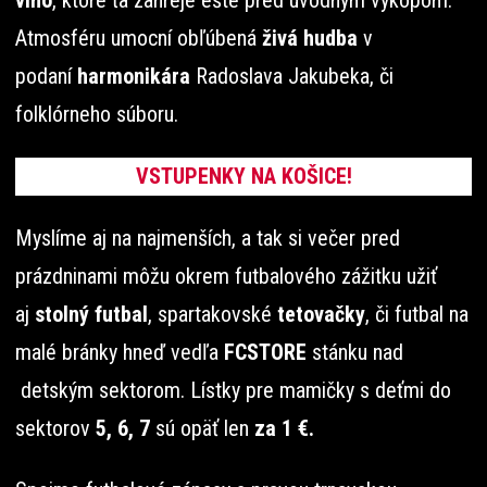
víno
, ktoré ťa zahreje ešte pred úvodným výkopom.
Atmosféru umocní obľúbená
živá hudba
v
podaní
harmonikára
Radoslava Jakubeka, či
folklórneho súboru.
VSTUPENKY NA KOŠICE!
Myslíme aj na najmenších, a tak si večer pred
prázdninami môžu okrem futbalového zážitku užiť
aj
stolný futbal
, spartakovské
tetovačky
, či futbal na
malé bránky hneď vedľa
FCSTORE
stánku nad
detským sektorom. Lístky pre mamičky s deťmi do
sektorov
5, 6, 7
sú opäť len
za 1 €.