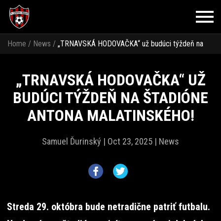
Home
/
News
/
„TRNAVSKÁ HODOVAČKA“ už budúci týždeň na
štadióne Antona Malatinského!
„TRNAVSKÁ HODOVAČKA“ UŽ
BUDÚCI TÝŽDEŇ NA ŠTADIÓNE
ANTONA MALATINSKÉHO!
Samuel Ďurinský |
Oct 23, 2025 |
News
Streda 29. októbra bude netradične patriť futbalu.