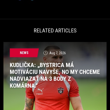
RELATED ARTICLES
NEWS
Aug 7, 2026
KUDLIČKA: „BYSTRICA MÁ
MOTIVÁCIU NAVYŠE, NO MY CHCEME
NADVIAZAŤ NA 3 BODY Z
KOMÁRNA.“