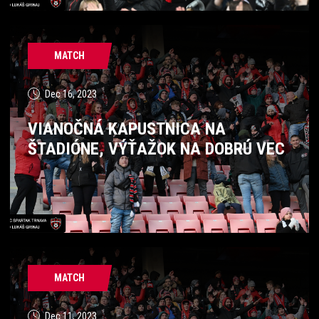
MATCH
Dec 16, 2023
VIANOČNÁ KAPUSTNICA NA
ŠTADIÓNE, VÝŤAŽOK NA DOBRÚ VEC
MATCH
Dec 11, 2023