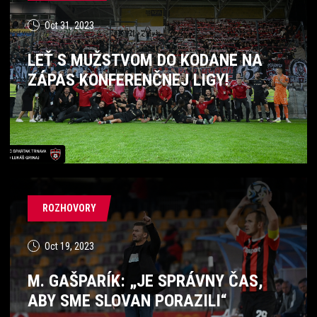
Oct 31, 2023
LEŤ S MUŽSTVOM DO KODANE NA
ZÁPAS KONFERENČNEJ LIGY!
ROZHOVORY
Oct 19, 2023
M. GAŠPARÍK: „JE SPRÁVNY ČAS,
ABY SME SLOVAN PORAZILI“