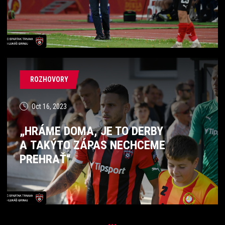
ROZHOVORY
Oct 16, 2023
„HRÁME DOMA, JE TO DERBY
A TAKÝTO ZÁPAS NECHCEME
PREHRAŤ“
...