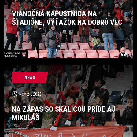
VIANOČNÁ KAPUSTNICA NA
ŠTADIÓNE, VÝŤAŽOK NA DOBRÚ VEC
NEWS
Nov 21, 2023
NA ZÁPAS SO SKALICOU PRÍDE AJ
MIKULÁŠ