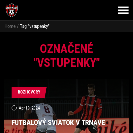
Home
/
Tag
"vstupenky"
OZNAČENÉ
"VSTUPENKY"
ROZHOVORY
Apr 19, 2024
FUTBALOVÝ SVIATOK V TRNAVE