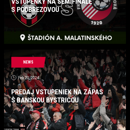
VSTUPENKY NA SEMIFINÁLE
S PODBREZOVOU
NEWS
Feb 20, 2024
PREDAJ VSTUPENIEK NA ZÁPAS
S BANSKOU BYSTRICOU