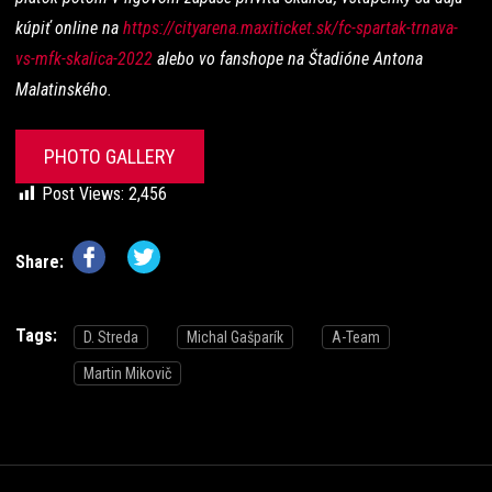
kúpiť online na
https://cityarena.maxiticket.sk/fc-spartak-trnava-
vs-mfk-skalica-2022
alebo vo fanshope na Štadióne Antona
Malatinského.
PHOTO GALLERY
Post Views:
2,456
Share:
Tags:
D. Streda
Michal Gašparík
A-Team
Martin Mikovič