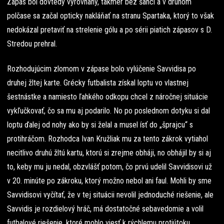
Zápas bol dovtedy vyrovnaný, takmer bez šancí a v druhom
polčase sa začal opticky nakláňať na stranu Spartaka, ktorý to však
nedokázal pretaviť na strelenie gólu a po sérii piatich zápasov s D.
Stredou prehral.
Rozhodujúcim zlomom v zápase bolo vylúčenie Savvidisa po
druhej žltej karte. Grécky futbalista získal loptu vo vlastnej
šestnástke a namiesto ľahkého odkopu chcel z náročnej situácie
vykľučkovať, čo sa mu aj podarilo. No po poslednom dotyku si dal
loptu ďalej od nohy ako by si želal a musel ísť do „šprajcu“ s
protihráčom. Rozhodca Ivan Kružliak mu za tento zákrok vytiahol
necitlivo druhú žltú kartu, ktorú si zrejme obháji, no obhájil by si aj
to, keby mu ju nedal, obzvlášť potom, čo prvú udelil Savvidisovi už
v 20. minúte po zákroku, ktorý možno nebol ani faul. Mohli by sme
Savvidisovi vyčítať, že v tej situácii nevolil jednoduché riešenie, ale
Savvidis je rozdielový hráč, má dostatočné sebavedomie a volil
futbalové riešenie, ktoré mohlo viesť k rýchlemu protiútoku.