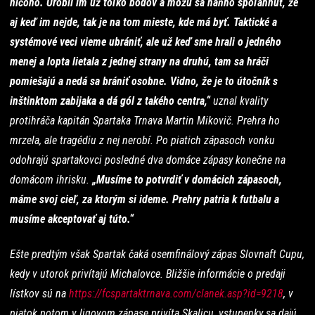
ničoho. Urobil im už toľko bodov a môžu sa naňho spoľahnúť, že
aj keď im nejde, tak je na tom mieste, kde má byť. Taktické a
systémové veci vieme ubrániť, ale už keď sme hrali o jedného
menej a lopta lietala z jednej strany na druhú, tam sa hráči
pomiešajú a nedá sa brániť osobne. Vidno, že je to útočník s
inštinktom zabijaka a dá gól z takého centra,“
uznal kvality
protihráča kapitán Spartaka Trnava Martin Mikovič. Prehra ho
mrzela, ale tragédiu z nej nerobí. Po piatich zápasoch vonku
odohrajú spartakovci posledné dva domáce zápasy konečne na
domácom ihrisku.
„Musíme to potvrdiť v domácich zápasoch,
máme svoj cieľ, za ktorým si ideme. Prehry patria k futbalu a
musíme akceptovať aj túto.“
Ešte predtým však Spartak čaká osemfinálový zápas Slovnaft Cupu,
kedy v utorok privítajú Michalovce. Bližšie informácie o predaji
lístkov sú na
https://fcspartaktrnava.com/clanek.asp?id=9218
, v
piatok potom v ligovom zápase privíta Skalicu, vstupenky sa dajú