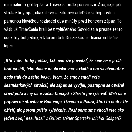
minimálne o gól lepšie a Trnava si prišla po remízu. Áno, najlepší
strelec ligy opäť ukázal svoje zakončovateľské schopnosti a
parádnou hlavičkou rozhodol dve minúty pred koncom zápas. To
však už Trnavčania hrali bez vylúčeného Savvidisa a presne tento
úsek hry bol jediný, v ktorom boli Dunajskostredčania viditeľne
lepší.
„Kto videl druhý polčas, tak nemôže povedať, že sme sem prišli
hrať na 0:0, lebo dianie na ihrisku sme ovládli a oni sa absolútne
nedostali do nášho boxu. Viem, že sme nemali veľa
šestnástkových situácií, ale zápas sa vyvíjal, postupne sa otváral
stred poľa a my sme začali Dunajskú Stredu prevyšovať. Mali sme
pripravené striedanie Boatenga, Oseniho a Paura, ktorí to mali ešte
oživiť, ale potom prišlo vylúčenie. Rozhodne sme chceli viac ako
jeden bod,“
nesúhlasil s Guľom tréner Spartaka Michal Gašparík.