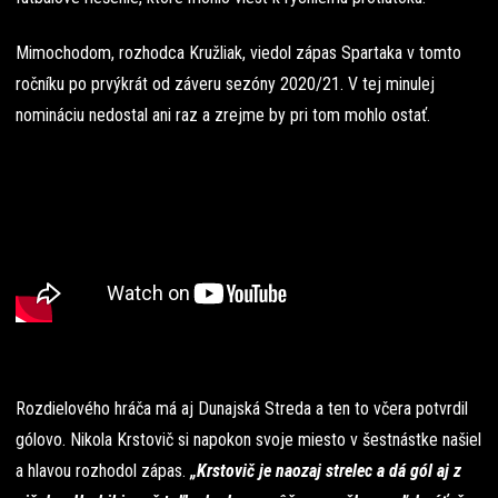
Mimochodom, rozhodca Kružliak, viedol zápas Spartaka v tomto
ročníku po prvýkrát od záveru sezóny 2020/21. V tej minulej
nomináciu nedostal ani raz a zrejme by pri tom mohlo ostať.
Rozdielového hráča má aj Dunajská Streda a ten to včera potvrdil
gólovo. Nikola Krstovič si napokon svoje miesto v šestnástke našiel
a hlavou rozhodol zápas.
„Krstovič je naozaj strelec a dá gól aj z