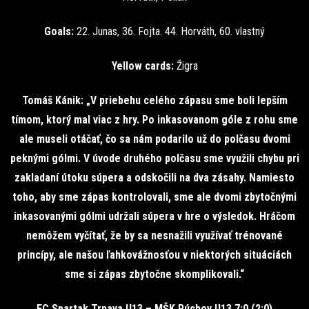
Goals:
22. Junas, 36. Fojta. 44. Horváth, 60. vlastný
Yellow cards:
Žigra
Tomáš Kánik: „
V priebehu celého zápasu sme boli lepším
tímom, ktorý mal viac z hry. Po inkasovanom góle z rohu sme
ale museli otáčať, čo sa nám podarilo už do polčasu dvomi
peknými gólmi. V úvode druhého polčasu sme využili chybu pri
zakladaní útoku súpera a odskočili na dva zásahy. Namiesto
toho, aby sme zápas kontrolovali, sme ale dvomi zbytočnými
inkasovanými gólmi udržali súpera v hre o výsledok. Hráčom
nemôžem vyčítať, že by sa nesnažili využívať trénované
princípy, ale našou ľahkovážnosťou v niektorých situáciách
sme si zápas zbytočne skomplikovali.“
FC Spartak Trnava U13 – MŠK Púchov U13 7:0 (2:0)