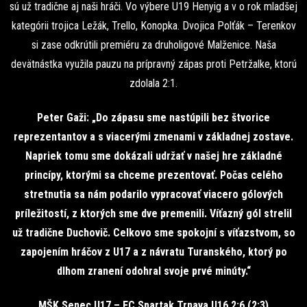
sú už tradične aj naši hráči. Vo výbere U19 Henyig a v o rok mladšej
kategórii trojica Ležák, Trello, Konopka. Dvojica Polťák – Terenkov
si zase odkrútili premiéru za druholigové Malženice. Naša
devätnástka využila pauzu na prípravný zápas proti Petržalke, ktorú
zdolala 2:1.
Peter Gaži: „Do zápasu sme nastúpili bez štvorice
reprezentantov a s viacerými zmenami v základnej zostave.
Napriek tomu sme dokázali udržať v našej hre základné
princípy, ktorými sa chceme prezentovať. Počas celého
stretnutia sa nám podarilo vypracovať viacero gólových
príležitostí, z ktorých sme dve premenili. Víťazný gól strelil
už tradične Duchovič. Celkovo sme spokojní s víťazstvom, so
zapojením hráčov z U17 a z návratu Turanského, ktorý po
dlhom zranení odohral svoje prvé minúty.“
MŠK Senec U17 – FC Spartak Trnava U16 2:6 (2:3)