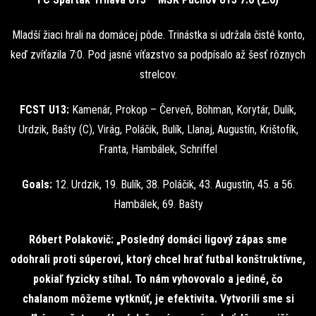
Mladší žiaci hrali na domácej pôde. Trinástka si udržala čisté konto,
keď zvíťazila 7:0. Pod jasné víťazstvo sa podpísalo až šesť rôznych
strelcov.
FCST U13:
Kamenár, Prokop – Červeň, Böhman, Korytár, Dulík,
Urdzik, Bašty (C), Virág, Poláčik, Bulík, Llanaj, Augustín, Krištofík,
Franta, Hambálek, Schriffel
Goals:
12. Urdzik, 19. Bulík, 38. Poláčik, 43. Augustín, 45. a 56.
Hambálek, 69. Bašty
Róbert Polakovič: „Posledný domáci ligový zápas sme
odohrali proti súperovi, ktorý chcel hrať futbal konštruktívne,
pokiaľ fyzicky stíhal. To nám vyhovovalo a jediné, čo
chalanom môžeme vytknúť, je efektivita. Vytvorili sme si