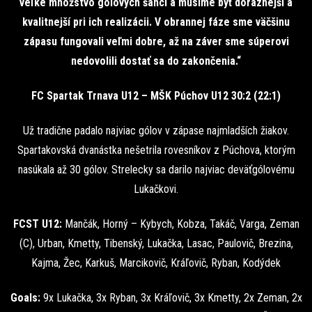
veľké množstvo gólových šancí a musíme byť dôraznejší a
kvalitnejší pri ich realizácii. V obrannej fáze sme väčšinu
zápasu fungovali veľmi dobre, až na záver sme súperovi
nedovolili dostať sa do zakončenia.“
FC Spartak Trnava U12 – MŠK Púchov U12 30:2 (22:1)
Už tradične padalo najviac gólov v zápase najmladších žiakov.
Spartakovská dvanástka nešetrila rovesníkov z Púchova, ktorým
nasúkala až 30 gólov. Strelecky sa darilo najviac deväťgólovému
Lukačkovi.
FCST U12:
Mančák, Horný – Kybych, Kobza, Takáč, Varga, Zeman
(C), Urban, Kmetty, Tibenský, Lukačka, Lasac, Paulovič, Brezina,
Kajma, Žec, Karkuš, Marcikovič, Kráľovič, Ryban, Kodýdek
Goals:
9x Lukačka, 3x Ryban, 3x Kráľovič, 3x Kmetty, 2x Zeman, 2x