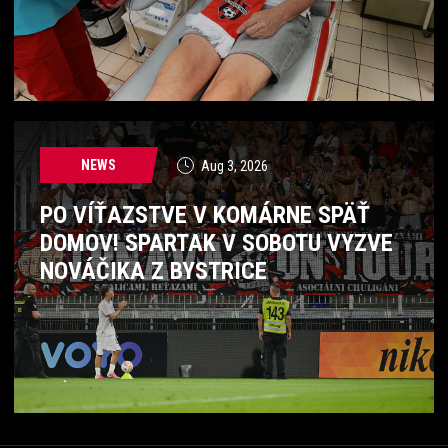
NEWS
Aug 3, 2026
PO VÍŤAZSTVE V KOMÁRNE SPÄŤ
DOMOV! SPARTAK V SOBOTU VYZVE
NOVÁČIKA Z BYSTRICE