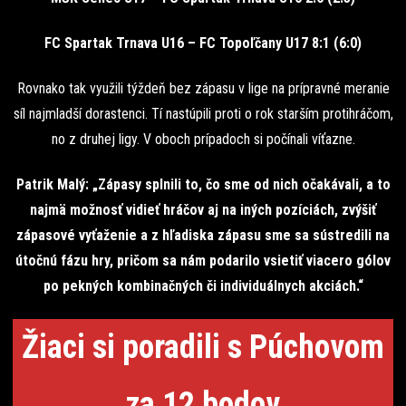
FC Spartak Trnava U16 – FC Topoľčany U17 8:1 (6:0)
Rovnako tak využili týždeň bez zápasu v lige na prípravné meranie
síl najmladší dorastenci. Tí nastúpili proti o rok starším protihráčom,
no z druhej ligy. V oboch prípadoch si počínali víťazne.
Patrik Malý: „Zápasy splnili to, čo sme od nich očakávali, a to
najmä možnosť vidieť hráčov aj na iných pozíciách, zvýšiť
zápasové vyťaženie a z hľadiska zápasu sme sa sústredili na
útočnú fázu hry, pričom sa nám podarilo vsietiť viacero gólov
po pekných kombinačných či individuálnych akciách.“
Žiaci si poradili s Púchovom
za 12 bodov