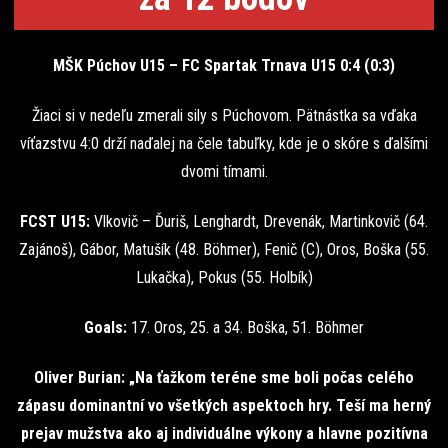
MŠK Púchov U15 – FC Spartak Trnava U15 0:4 (0:3)
Žiaci si v nedeľu zmerali sily s Púchovom. Pätnástka sa vďaka
víťazstvu 4:0 drží naďalej na čele tabuľky, kde je o skóre s ďalšími
dvomi tímami.
FCST U15:
Vlkovič – Ďuriš, Lenghardt, Drevenák, Martinkovič (64.
Zajánoš), Gábor, Matušík (48. Böhmer), Fenič (C), Oros, Boška (55.
Lukačka), Pokus (55. Holbík)
Goals:
17. Oros, 25. a 34. Boška, 51. Böhmer
Oliver Burian:
„Na ťažkom teréne sme boli počas celého
zápasu dominantní vo všetkých aspektoch hry. Teší ma herný
prejav mužstva ako aj individuálne výkony a hlavne pozitívna