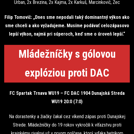
Urban, 2x Brezina, 2x Kajma, 2x Karkuš, Marcinkovič, Žec
Filip Tomovič: „Dnes sme nepodali taký dominantný výkon ako
sme chceli a ako vyžadujeme. Musíme podávať celozápasovo
lepší výkon, najmä pri súperoch, keď sme o úroveň lepší.“
Mládežníčky s gólovou
explóziou proti DAC
FC Spartak Trnava WU19 – FC DAC 1904 Dunajská Streda
WU19 20:0 (7:0)
Na dorastenky a žiačky čakal cez víkend zápas proti Dunajskej
Strede. Mládežníčky do 19 rokov vykročili k víťazstvu proti
krajskému rivalovi už v prvom polčase, ktorý vďaka hetrikom