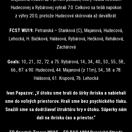
Hudecovej a Rybárovej vyhrali 7:0. Celkovo sa tešili napokon
z výhry 20:0, pretože Hudecová skórovala až deväťkrát.
FCST WU19:
Petranská – Stanková (C), Majanová, Hudecová,
Lehocká, H. Bačiková, Halásová, Rybárová, Hečková, Reháková,
Zachárová
Goals:
10., 21., 32., 72. a 75. Rybárová, 14., 34., 40., 53., 55., 58.,
66., 87. a 90. Hudecová, 44. Majanová (z 11m), 54., 58. a 78.
Halásová, 61. Krupová, 76. Lehocká
Ivan Papazov: „V útoku sme hrali do šírky ihriska a nabiehali
sme do voľných priestorov. Hrali sme bez psychického tlaku.
Snažili sme sa dodržiavať štruktúru hry v útoku. Súperky nám
dali na ihrisku čas a priestor.“