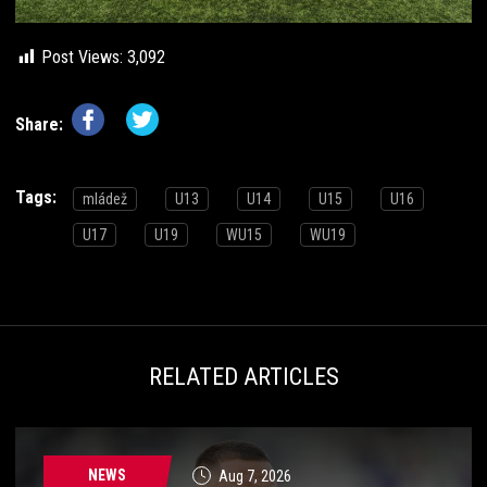
Post Views:
3,092
Share:
Tags:
mládež
U13
U14
U15
U16
U17
U19
WU15
WU19
RELATED ARTICLES
NEWS
Aug 7, 2026