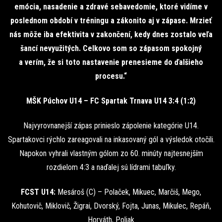
emócia, nasadenie a zdravé sebavedomie, ktoré vidíme v
poslednom období v tréningu a zákonito aj v zápase. Mrzieť
nás môže iba efektivita v zakončení, kedy dnes zostalo veľa
šancí nevyužitých. Celkovo som so zápasom spokojný
a verím, že si toto nastavenie prenesieme do ďalšieho
procesu.“
MŠK Púchov U14 – FC Spartak Trnava U14 3:4 (1:2)
Najvyrovnanejší zápas prinieslo zápolenie kategórie U14.
Spartakovci rýchlo zareagovali na inkasovaný gól a výsledok otočili.
Napokon vyhrali vlastným gólom zo 60. minúty najtesnejším
rozdielom 4:3 a naďalej sú lídrami tabuľky.
FCST U14:
Mesároš (C) – Polaček, Mikuec, Marčiš, Mego,
Kohutovič, Miklovič, Žigrai, Dvorský, Fojta, Junas, Mikulec, Repáň,
Horváth, Poliak