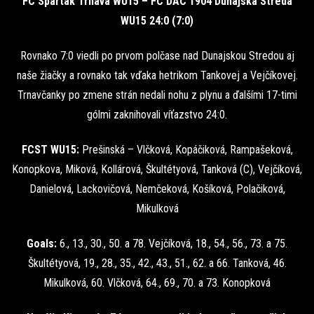
FC Spartak Trnava WU15 – FC DAC 1904 Dunajská Streda
WU15 24:0 (7:0)
Rovnako 7:0 viedli po prvom polčase nad Dunajskou Stredou aj
naše žiačky a rovnako tak vďaka hetrikom Tankovej a Vejčíkovej.
Trnavčanky po zmene strán nedali nohu z plynu a ďalšími 17-timi
gólmi zaknihovali víťazstvo 24:0.
FCST WU15:
Prešinská – Vlčková, Kopáčiková, Rampašeková,
Konopkova, Miková, Kollárová, Škultétyová, Tanková (C), Vejčíková,
Danielová, Lackovičová, Nemčeková, Košíková, Polačiková,
Mikulková
Goals:
6., 13., 30., 50. a 78. Vejčíková, 18., 54., 56., 73. a 75.
Škultétyová, 19., 28., 35., 42., 43., 51., 62. a 66. Tanková, 46.
Mikulková, 60. Vlčková, 64., 69., 70. a 73. Konopková