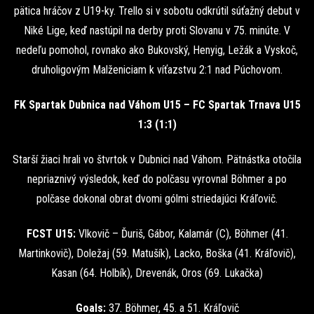
pätica hráčov z U19-ky. Trello si v sobotu odkrútil súťažný debut v
Niké Lige, keď nastúpil na derby proti Slovanu v 75. minúte. V
nedeľu pomohol, rovnako ako Bukovský, Henyig, Ležák a Vyskoč,
druholigovým Malženiciam k víťazstvu 2:1 nad Púchovom.
FK Spartak Dubnica nad Váhom U15 – FC Spartak Trnava U15
1:3 (1:1)
Starší žiaci hrali vo štvrtok v Dubnici nad Váhom. Pätnástka otočila
nepriaznivý výsledok, keď do polčasu vyrovnal Böhmer a po
polčase dokonal obrat dvomi gólmi striedajúci Kráľovič.
FCST U15:
Vlkovič – Ďuriš, Gábor, Kalamár (C), Böhmer (41.
Martinkovič), Doležaj (59. Matušík), Lacko, Boška (41. Kráľovič),
Kasan (64. Holbík), Drevenák, Oros (69. Lukačka)
Goals:
37. Böhmer, 45. a 51. Kráľovič