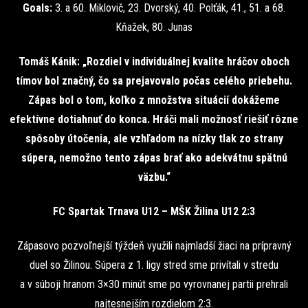
Goals:
3. a 60. Miklovič, 23. Dvorský, 40. Polťák, 41., 51. a 68.
Kňažek, 80. Junas
Tomáš Kánik: „Rozdiel v individuálnej kvalite hráčov oboch
tímov bol značný, čo sa prejavovalo počas celého priebehu.
Zápas bol o tom, koľko z množstva situácií dokážeme
efektívne dotiahnuť do konca. Hráči mali možnosť riešiť rôzne
spôsoby útočenia, ale vzhľadom na nízky tlak zo strany
súpera, nemožno tento zápas brať ako adekvátnu spätnú
väzbu.“
FC Spartak Trnava U12 – MŠK Žilina U12 2:3
Zápasovo pozvoľnejší týždeň využili najmladší žiaci na prípravný
duel so Žilinou. Súpera z 1. ligy stred sme privítali v stredu
a v súboji hranom 3×30 minút sme po vyrovnanej partii prehrali
najtesnejším rozdielom 2:3.