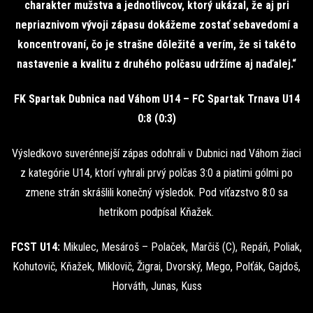
charakter mužstva a jednotlivcov, ktorý ukázal, že aj pri
nepriaznivom vývoji zápasu dokážeme zostať sebavedomí a
koncentrovaní, čo je strašne dôležité a verím, že si takéto
nastavenie a kvalitu z druhého polčasu udržíme aj naďalej.“
FK Spartak Dubnica nad Váhom U14 – FC Spartak Trnava U14
0:8 (0:3)
Výsledkovo suverénnejší zápas odohrali v Dubnici nad Váhom žiaci
z kategórie U14, ktorí vyhrali prvý polčas 3:0 a piatimi gólmi po
zmene strán skrášlili konečný výsledok. Pod víťazstvo 8:0 sa
hetrikom podpísal Kňažek.
FCST U14:
Mikulec, Mesároš – Polaček, Marčiš (C), Repáň, Poliak,
Kohutovič, Kňažek, Miklovič, Žigrai, Dvorský, Mego, Polťák, Gajdoš,
Horváth, Junas, Kuss