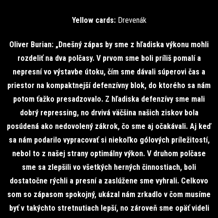
Yellow cards:
Drevenák
Oliver Burian: „Dnešný zápas by sme z hľadiska výkonu mohli
rozdeliť na dva polčasy. V prvom sme boli príliš pomalí a
nepresní vo výstavbe útoku, čím sme dávali súperovi čas a
priestor na kompaktnejší defenzívny blok, do ktorého sa nám
potom ťažko presadzovalo. Z hľadiska defenzívy sme mali
dobrý repressing, no drvivá väčšina našich ziskov bola
posúdená ako nedovolený zákrok, čo sme aj očakávali. Aj keď
sa nám podarilo vypracovať si niekoľko gólových príležitostí,
nebol to z našej strany optimálny výkon. V druhom polčase
sme sa zlepšili vo všetkých herných činnostiach, boli
dostatočne rýchli a presní a zaslúžene sme vyhrali. Celkovo
som so zápasom spokojný, ukázal nám zrkadlo v čom musíme
byť v takýchto stretnutiach lepší, no zároveň sme opäť videli