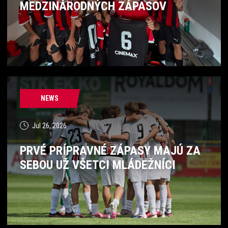
MEDZINÁRODNÝCH ZÁPASOV
NEWS
Jul 26, 2026
PRVÉ PRÍPRAVNÉ ZÁPASY MAJÚ ZA
SEBOU UŽ VŠETCI MLÁDEŽNÍCI