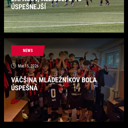
ÚSPEŠNEJŠÍ
NEWS
Mar 15, 2026
VÄČŠINA MLÁDEŽNÍKOV BOLA
ÚSPEŠNÁ