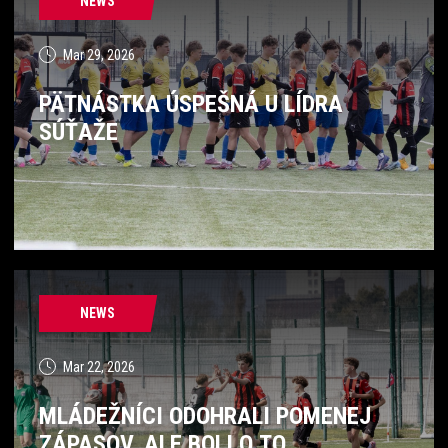
NEWS
Mar 29, 2026
PÄTNÁSTKA ÚSPEŠNÁ U LÍDRA
SÚŤAŽE
NEWS
Mar 22, 2026
MLÁDEŽNÍCI ODOHRALI POMENEJ
ZÁPASOV, ALE BOLI O TO