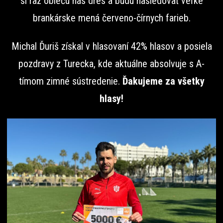
si raz oblečú nás dres a budú nasledovať veľké
brankárske mená červeno-čírnych farieb.
Michal Ďuriš získal v hlasovaní 42% hlasov a posiela
pozdravy z Turecka, kde aktuálne absolvuje s A-
tímom zimné sústredenie.
Ďakujeme za všetky
hlasy!