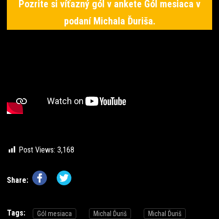
Pozrite si víťazný gól v ankete Gól mesiaca v
podaní Michala Ďuriša.
Post Views:
3,168
Share:
Tags:
Gól mesiaca
Michal Ďuriš
Michal Ďuriš