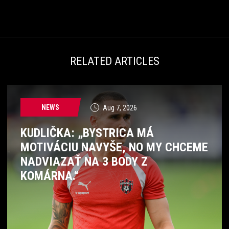
RELATED ARTICLES
NEWS
Aug 7, 2026
KUDLIČKA: „BYSTRICA MÁ
MOTIVÁCIU NAVYŠE, NO MY CHCEME
NADVIAZAŤ NA 3 BODY Z
KOMÁRNA.“