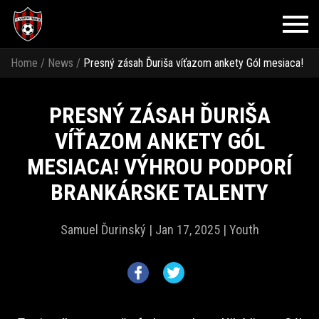
Home
/
News
/
Presný zásah Ďuriša víťazom ankety Gól mesiaca!
Výhrou podporí brankárske talenty
PRESNÝ ZÁSAH ĎURIŠA
VÍŤAZOM ANKETY GÓL
MESIACA! VÝHROU PODPORÍ
BRANKÁRSKE TALENTY
Samuel Ďurinský |
Jan 17, 2025 |
Youth