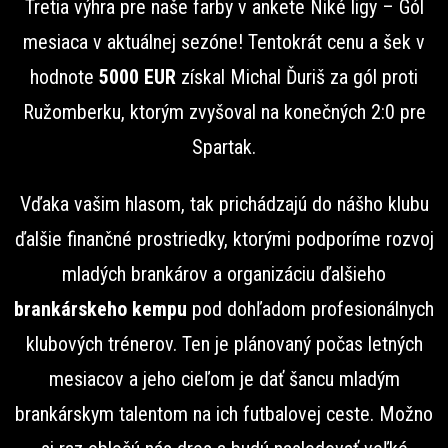
Tretia výhra pre naše farby v ankete Niké ligy – Gól
mesiaca v aktuálnej sezóne! Tentokrát cenu a šek v
hodnote
5000 EUR
získal Michal Ďuriš za gól proti
Ružomberku, ktorým zvyšoval na konečných 2:0 pre
Spartak.
Vďaka vašim hlasom, tak prichádzajú do nášho klubu
ďalšie finančné prostriedky, ktorými podporíme rozvoj
mladých brankárov a organizáciu ďalšieho
brankárskeho kempu
pod dohľadom profesionálnych
klubových trénerov. Ten je plánovaný počas letných
mesiacov a jeho cieľom je dať šancu mladým
brankárskym talentom na ich futbalovej ceste. Možno