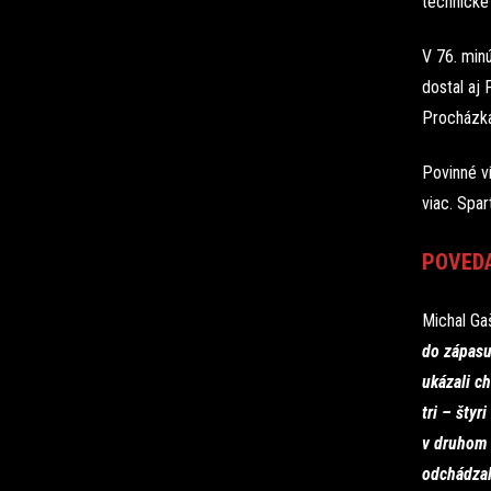
technické
V 76. minú
dostal aj
Procházka,
Povinné v
viac. Spar
POVEDA
Michal Ga
do zápasu
ukázali ch
tri – štyr
v druhom 
odchádzal