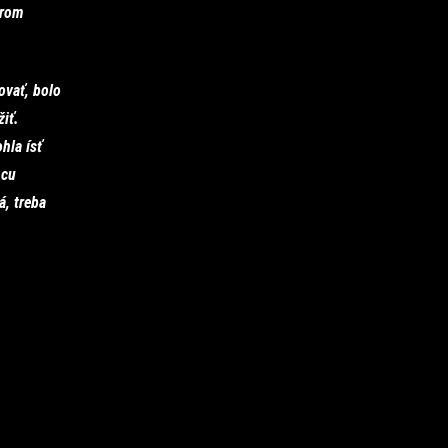
orom
ovať, bolo
iť.
hla ísť
ncu
á, treba