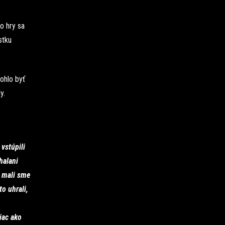
do hry sa
stku
ohlo byť
y.
 vstúpili
halani
, mali sme
o uhrali,
iac ako