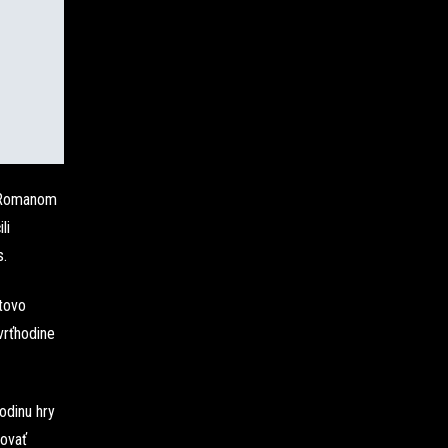
m Romanom
li
s.
átovo
vrťhodine
odinu hry
rovať