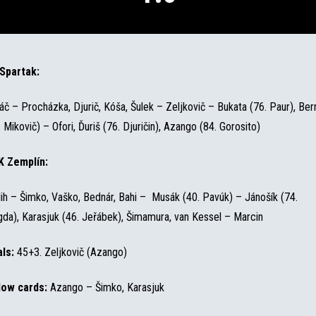
Spartak:
áč – Procházka, Djurič, Kóša, Šulek – Zeljkovič – Bukata (76. Paur), Ber
. Mikovič) – Ofori, Ďuriš (76. Djuričin), Azango (84. Gorosito)
 Zemplín:
lih – Šimko, Vaško, Bednár, Bahi – Musák (40. Pavúk) – Jánošík (74.
da), Karasjuk (46. Jeřábek), Šimamura, van Kessel – Marcin
ls:
45+3. Zeljkovič (Azango)
low cards:
Azango – Šimko, Karasjuk