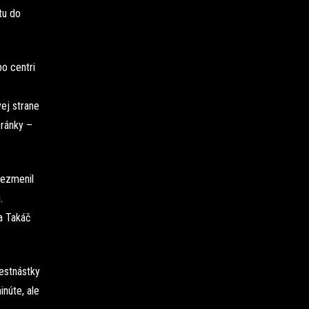
tu do
o centri
ej strane
bránky –
nezmenil
.
ja Takáč
šestnástky
inúte, ale