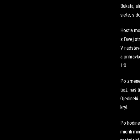
Bukata, al
siete, s d
Hostia moh
z ľavej st
V nadstav
a prihrávk
1:0.
Po zmene s
tiež, náš 
Ojedinelú 
kryl.
Po hodine 
mierili mi