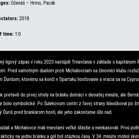
ges:
Očenáš – Hrmo, Pacák
ctators:
2018
f time:
1:0
ný ligový zápas v roku 2023 nastúpili Trnavčania v základe s kapitáno
m. Pred samotným duelom proti Michalovciam sa činovníci klubu rozlúči
m Ďurišom, ktorému sa končí v Spartaku hosťovanie a vracia sa na Cypru
k pretavili do prvej strely na bránku domáci v desiatej minúte, ale Bern
e bolo symbolické. Po Šulekovom centri z ľavej strany hlavičkoval po št
Ďuriš pred brankárom hostí, ale jeho zakončenie išlo nad.
údali a Michalovce mali miestami veľké šťastie a neinkasovali. Prvú polh
rakticky na jednu bránku a gól bol otázkou času. V 34. minúte mohol skó