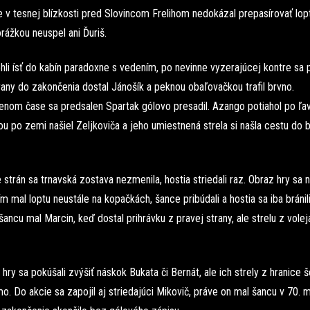
e v tesnej blízkosti pred Slovincom Frelihom nedokázal prepasírovať lop
orážkou neuspel ani Ďuriš.
li ísť do kabín paradoxne s vedením, po nevinne vyzerajúcej kontre sa p
rany do zakončenia dostal Jánošík a peknou obaľovačkou trafil brvno.
enom čase sa predsalen Spartak gólovo presadil. Azango potiahol po ľav
ou po zemi našiel Zeljkoviča a jeho umiestnená strela si našla cestu do 
trán sa trnavská zostava nezmenila, hostia striedali raz. Obraz hry sa 
tím mal loptu neustále na kopačkách, šance pribúdali a hostia sa iba bránili
šancu mal Marcin, keď dostal prihrávku z pravej strany, ale strelu z vole
hry sa pokúšali zvýšiť náskok Bukata či Bernát, ale ich strely z hranice 
mo. Do akcie sa zapojil aj striedajúci Mikovič, práve on mal šancu v 70. m