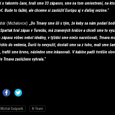
k o takomto čase, hrali sme 33 zápasov, sme na tom umiestnení, na kt
. Bude to ťažké, ale chceme si zaslúžiť Európu aj v ďalšej sezóne.“
uhár (Michalovce):
„Do Trnavy sme šli s tým, že keby sa nám podarí bod
 Spartak hral zápas v Turecku, má zranených hráčov a chceli sme to využ
 zápasu vôbec nebol ideálny, v týždni sme niečo nacvičovali, Trnava mo
chlo do vedenia, Ďuriš to nevyužil, dostali sme sa z toho, mali sme ša
trafili sme brvno, následne sme inkasovali. V kabíne padli tvrdšie slov
e Trnava zaslúžene vyhrala.“
Michal Gašparík
A-Team