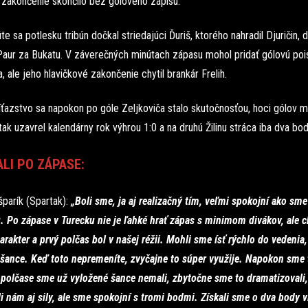
 zakončenie skončilo bez gólového zápisu.
te sa potlesku tribún dočkal striedajúci Ďuriš, ktorého nahradil Djuričin, 
 Paur za Bukatu. V záverečných minútach zápasu mohol pridať gólovú poi
 ale jeho hlavičkové zakončenie chytil brankár Frelih.
íťazstvo sa napokon po góle Zeljkoviča stalo skutočnosťou, hoci gólov m
tak uzavrel kalendárny rok výhrou 1:0 a na druhú Žilinu stráca iba dva bod
LI PO ZÁPASE:
šparík (Spartak):
„Boli sme, ja aj realizačný tím, veľmi spokojní ako sme
. Po zápase v Turecku nie je ľahké hrať zápas s minimom divákov, ale c
arakter a prvý polčas bol v našej réžii. Mohli sme ísť rýchlo do vedenia
i šance. Keď toto nepremeníte, zvyčajne to súper využije. Napokon sme t
polčase sme už vyložené šance nemali, zbytočne sme to dramatizovali,
i nám aj sily, ale sme spokojní s tromi bodmi. Získali sme o dva body v