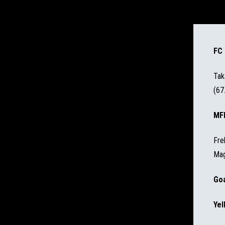
FC 
Tak
(67
MFK
Fre
Mag
Goa
Yel