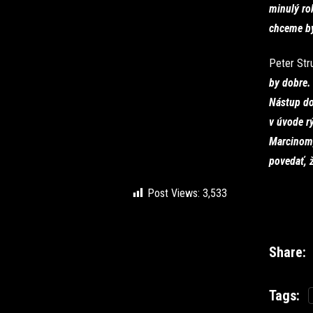
minulý ro
chceme byť
Peter Str
by dobre.
Nástup do
v úvode rý
Marcinom, 
povedať, ž
Post Views:
3,533
Share:
Tags: