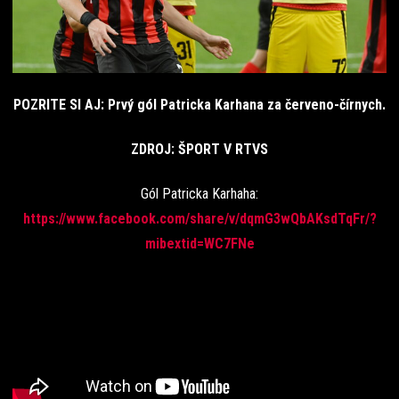
POZRITE SI AJ: Prvý gól Patricka Karhana za červeno-čírnych.
ZDROJ: ŠPORT V RTVS
Gól Patricka Karhaha:
https://www.facebook.com/share/v/dqmG3wQbAKsdTqFr/?
mibextid=WC7FNe