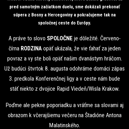
pred samotným začiatkom duelu, sme dokázali prekonať
súpera z Bosny a Hercegoviny a pokračujeme tak na
spoločnej ceste do Európy.
A práve to slovo
SPOLOČNE
je dôležité. Červeno-
čírna
RODZINA
opäť ukázala, že vie ťahať za jeden
povraz a vy ste boli opäť našim dvanástym hráčom.
Už budúci štvrtok 8. augusta odohráme domáci zápas
3. predkola Konferenčnej ligy a v ceste nám bude
stáť niekto z dvojice Rapid Viedeň/Wisla Krakow.
Poďme ale pekne poporiadku a vráťme sa slovami aj
obrazom k včerajšiemu večeru na Štadióne Antona
Malatinského.