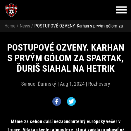
Home
/
News
/
POSTUPOVÉ OZVENY. Karhan s prvým gólom za
Spartak, Ďuriš siahal na hetrik
POSTUPOVÉ OZVENY. KARHAN
S PRVÝM GÓLOM ZA SPARTAK,
ĎURIŠ SIAHAL NA HETRIK
Samuel Ďurinský |
Aug 1, 2024 |
Rozhovory
Máme za sebou ďalší nezabudnuteľný európsky večer v
Trnave. Vďaka skvelej atmosfére, ktorá začala gradovať už