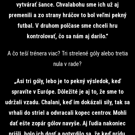
vytvárať šance. Chvalabohu sme ich už aj
premenili a zo strany hráčov to bol veľmi pekný
futbal. V druhom polčase sme chceli hru
kontrolovať, čo sa nám aj darilo.“
A čo teší trénera viac? Tri strelené góly alebo tretia
nula v rade?
„Asi tri góly, lebo je to pekný výsledok, keď
spravíte v Európe. Dôležité je aj to, že sme to
udržali vzadu. Chalani, keď im dokázali sily, tak sa
vrhali do striel a odvracali kopec centrov. Mohli
dať ešte zopár gólov navyše. Aj ľudia nakoniec
prišli, bolo ich dosť a potvrdilo sa, že keď prídu,