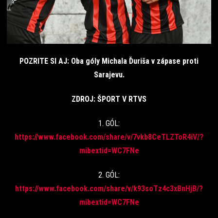
POZRITE SI AJ: Oba góly Michala Ďuriša v zápase proti
Sarajevu.
ZDROJ: ŠPORT V RTVS
1. GÓL:
https://www.facebook.com/share/v/7vkb8CeTLZToR4iV/?
mibextid=WC
7FNe
2. GÓL:
https://www.facebook.com/share/v/k93soTz4c3xBnHjB/?
mibextid=WC7FNe