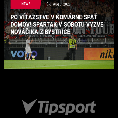
NEWS
Aug 3, 2026
PO VÍŤAZSTVE V KOMÁRNE SPÄŤ
DOMOV! SPARTAK V SOBOTU VYZVE
NOVÁČIKA Z BYSTRICE