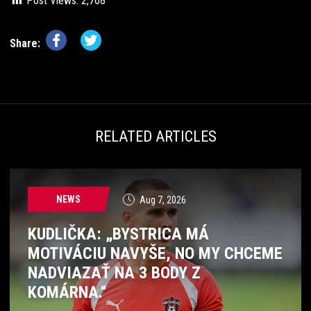
Post Views:
2,768
Share:
RELATED ARTICLES
NEWS
Aug 7, 2026
KUDLIČKA: „BYSTRICA MÁ
MOTIVÁCIU NAVYŠE, NO MY CHCEME
NADVIAZAŤ NA 3 BODY Z
KOMÁRNA.“