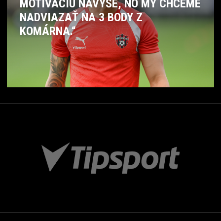
MOTIVÁCIU NAVYŠE, NO MY CHCEME
NADVIAZAŤ NA 3 BODY Z
KOMÁRNA.“