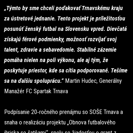
„Týmto by sme chceli poďakovať Trnavskému kraju
za ústretové jednanie. Tento projekt je príležitosťou
posunúť ženský futbal na Slovensku vpred. Dievčatá
získajú férové podmienky, možnosť rozvíjať svoj
talent, zdravie a sebavedomie. Stabilné zázemie
pomáha nielen na poli výkonu, ale aj tým, že
poskytuje priestor, kde sa cítia podporované. Tešíme
sa na ďalšiu spoluprácu.“
Martin Hudec, Generálny
Manažér FC Spartak Trnava
Podpísanie 20‑ročného prenájmu so SOŠE Trnava a
snaha o realizáciu projektu „Obnova futbalového
ihriska so šatňami“, spolu so žiadosťou o grant z