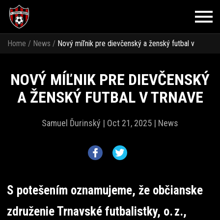
Home
/
News
/
Nový míľnik pre dievčenský a ženský futbal v
Trnave
NOVÝ MÍĽNIK PRE DIEVČENSKÝ
A ŽENSKÝ FUTBAL V TRNAVE
Samuel Ďurinský |
Oct 21, 2025 |
News
S potešením oznamujeme, že občianske
združenie Trnavské futbalistky, o. z.,