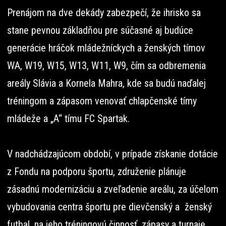
Prenájom na dve dekády zabezpečí, že ihrisko sa
stane pevnou základňou pre súčasné aj budúce
generácie hráčok mládežníckych a ženských tímov
WA, W19, W15, W13, W11, W9, čím sa odbremenia
areály Slávia a Kornela Mahra, kde sa budú naďalej
tréningom a zápasom venovať chlapčenské tímy
mládeže a „A“ tímu FC Spartak.
V nadchádzajúcom období, v prípade získanie dotácie
z Fondu na podporu športu, združenie plánuje
zásadnú modernizáciu a zveľadenie areálu, za účelom
vybudovania centra športu pre dievčenský a ženský
futbal, na jeho tréningovú činnosť, zápasy a turnaje,