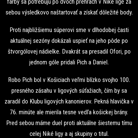
farby sa potrebujú po dvoch prehrách v Niké lige za
sebou výsledkovo naštartovať a získať dôležité body.
Proti najbližšiemu súperovi sme v dlhodobej časti
aktuálnej sezóny dokázali uspieť na jeho pôde po
štvorgólovej nádielke. Dvakrát sa presadil Ofori, po
jednom góle pridali Pich a Daniel.
Robo Pich bol v Košiciach veľmi blízko svojho 100.
presného zásahu v ligových súťažiach, čím by sa
zaradil do Klubu ligových kanonierov. Pekná hlavička v
76. minúte ale mierila tesne vedľa košickej brány.
Pred sebou máme duel proti aktuálne šiestemu tímu
celej Niké ligy a aj skupiny o titul.