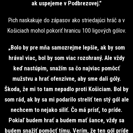
ak uspejeme v Podbrezovej.“
Pich naskakuje do zápasov ako striedajúci hráč a v
Košiciach mohol pokoriť hranicu 100 ligových gólov.
„Bolo by pre mňa samozrejme lepšie, ak by som
hrával viac, bol by som viac rozohraný. Ale vždy
keď nastúpim, snažím sa čo najviac pomôcť
mužstvu a hrať ofenzívne, aby sme dali góly.
Škoda, že mi to tam nepadlo proti Košiciam. Bol by
som rád, ak by sa mi podarilo streliť ten stý gól ale
nechcem to nejako siliť. Čo má prísť, to príde.
Pokiaľ budem hrať a budem mať šance, vždy sa
budem snažiť pomôcť tímu. Verím, že ten gól príde