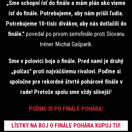
„Sme schopní ísť do finále a mám plán ako vieme
ísť do finále. Potrebujeme, aby nám prišli ľudia.
Potrebujeme 10-tisíc divákov, aby nás dotlačili do
finále.“
povedal po prvom semifinále proti Slovanu
tréner Michal Gašparík.
Sme v polovici boja o finále. Pred nami je druhý
„polčas“ proti najväčšiemu rivalovi. Poďme si
spoločne pre rekordné štvrté pohárové finále v
rade! Pretože spolu sme vždy silnejší
!
POĎME SI PO FINÁLE POHÁRA!
LÍSTKY NA BOJ O FINÁLE POHÁRA KUPUJ TU!