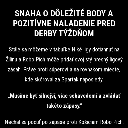
SNAHA O DÔLEŽITÉ BODY A
POZITÍVNE NALADENIE PRED
DERBY TÝŽDŇOM
Stále sa môžeme v tabuľke Niké ligy dotiahnuť na
Žilinu a Robo Pich môže pridať svoj stý presný ligový
zásah. Práve proti súperovi a na rovnakom mieste,
kde skóroval za Spartak naposledy.
„Musíme byť silnejší, viac sebavedomí a zvládať
takéto zápasy.“
Nechal sa počuť po zápase proti Košiciam Robo Pich.