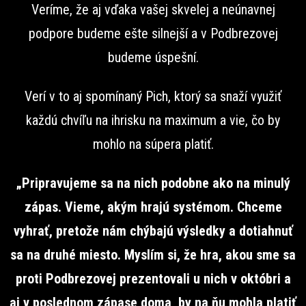
Veríme, že aj vďaka vašej skvelej a neúnavnej
podpore budeme ešte silnejší a v Podbrezovej
budeme úspešní.
Verí v to aj spomínaný Pich, ktorý sa snaží využiť
každú chvíľu na ihrisku na maximum a vie, čo by
mohlo na súpera platiť.
„Pripravujeme sa na nich podobne ako na minulý
zápas. Vieme, akým hrajú systémom. Chceme
vyhrať, pretože nám chýbajú výsledky a dotiahnuť
sa na druhé miesto. Myslím si, že hra, akou sme sa
proti Podbrezovej prezentovali u nich v októbri a
aj v poslednom zápase doma, by na ňu mohla platiť