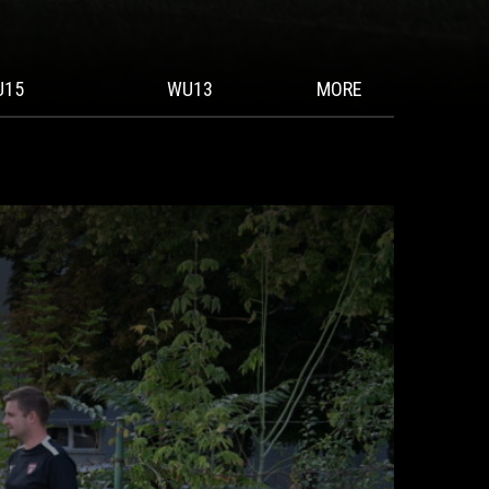
U15
WU13
MORE