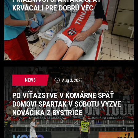
KRVÁCALI PRE DOBRÚ VEC
NEWS
Aug 3, 2026
PO VÍŤAZSTVE V KOMÁRNE SPÄŤ
DOMOV! SPARTAK V SOBOTU VYZVE
NOVÁČIKA Z BYSTRICE