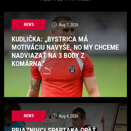
NEWS
Aug 7, 2026
KUDLIČKA: „BYSTRICA MÁ
MOTIVÁCIU NAVYŠE, NO MY CHCEME
NADVIAZAŤ NA 3 BODY Z
KOMÁRNA.“
NEWS
Aug 4, 2026
PRIAZNIVCI SPARTAKA OPÄŤ