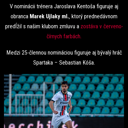
V nominácii trénera Jaroslava Kentoša figuruje aj
obranca
Marek Ujlaky ml.
, ktorý prednedávnom
predĺžil s našim klubom zmluvu a
zostáva v červeno-
čírnych farbách.
Medzi 25-člennou nomináciou figuruje aj bývalý hráč
Spartaka – Sebastian Kóša.