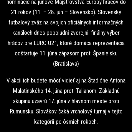
nominácie na júnové Majstrovstvá Európy hráčov do
21 rokov (11. – 28. jún – Slovensko). Slovenský
futbalový zväz na svojich oficiálnych informačných
kanáloch dnes popoludní zverejnil finálny výber
hráčov pre EURO U21, ktoré domáca reprezentácia
odštartuje 11. júna zápasom proti Španielsku
(Bratislava)
V akcii ich budete môcť vidieť aj na Štadióne Antona
Malatinského 14. júna proti Talianom. Základnú
skupinu uzavrú 17. júna v hlavnom meste proti
Rumunsku. Slovákov čaká vrcholový turnaj v tejto
kategórii po ôsmich rokoch.