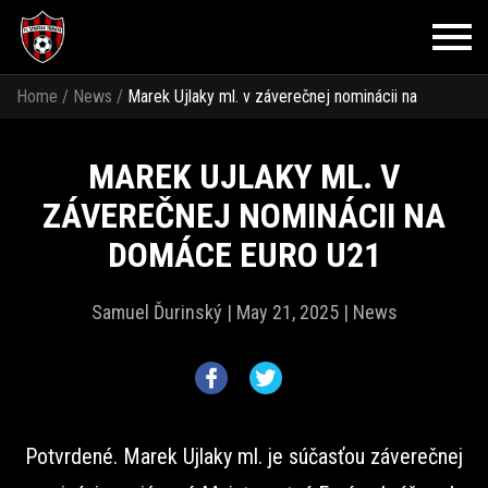
Home
/
News
/
Marek Ujlaky ml. v záverečnej nominácii na
domáce EURO U21
MAREK UJLAKY ML. V
ZÁVEREČNEJ NOMINÁCII NA
DOMÁCE EURO U21
Samuel Ďurinský |
May 21, 2025 |
News
Potvrdené. Marek Ujlaky ml. je súčasťou záverečnej