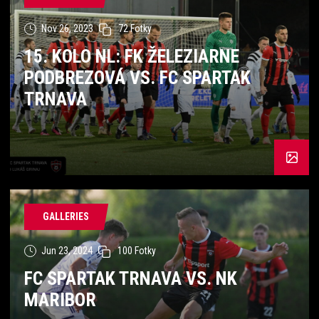
Nov 26, 2023
72 Fotky
15. KOLO NL: FK ŽELEZIARNE
PODBREZOVÁ VS. FC SPARTAK
TRNAVA
GALLERIES
Jun 23, 2024
100 Fotky
FC SPARTAK TRNAVA VS. NK
MARIBOR