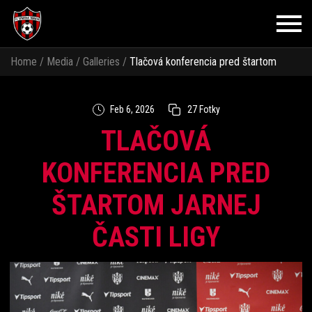
Home
/
Media
/
Galleries
/
Tlačová konferencia pred štartom
jarnej časti ligy
Feb 6, 2026
27 Fotky
TLAČOVÁ
KONFERENCIA PRED
ŠTARTOM JARNEJ
ČASTI LIGY