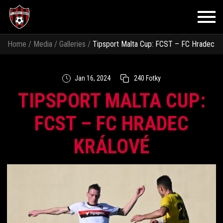
Home
/
Media
/
Galleries
/
Tipsport Malta Cup: FCST – FC Hradec
Králové
Jan 16, 2024
240 Fotky
TIPSPORT MALTA CUP:
FCST – FC HRADEC
KRÁLOVÉ