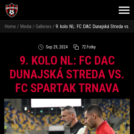
Home
/
Media
/
Galleries
/
9. kolo NL: FC DAC Dunajská Streda vs.
FC Spartak Trnava
Sep 29, 2024
72 Fotky
9. KOLO NL: FC DAC
DUNAJSKÁ STREDA VS.
FC SPARTAK TRNAVA