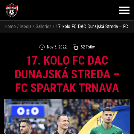
Home
/
Media
/
Galleries
/
17. kolo FC DAC Dunajská Streda – FC
Spartak Trnava
Nov 5, 2022
52 Fotky
17. KOLO FC DAC
DUNAJSKÁ STREDA –
FC SPARTAK TRNAVA