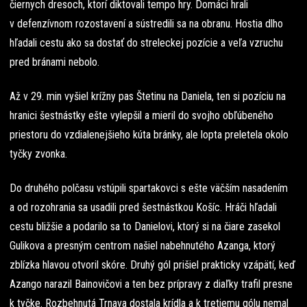
čiernych dresoch, ktorí diktovali tempo hry. Domáci hrali
v defenzívnom rozostavení a sústredili sa na obranu. Hostia dlho
hľadali cestu ako sa dostať do streleckej pozície a veľa vzruchu
pred bránami nebolo.
Až v 29. min vyšiel krížny pas Štetinu na Daniela, ten si pozíciu na
hranici šestnástky ešte vylepšil a mieril do svojho obľúbeného
priestoru do vzdialenejšieho kúta bránky, ale lopta preletela okolo
tyčky zvonka.
Do druhého polčasu vstúpili spartakovci s ešte väčším nasadením
a od rozohrania sa usadili pred šestnástkou Košíc. Hráči hľadali
cestu bližšie a podarilo sa to Danielovi, ktorý si na čiare zasekol
Gulikova a presným centrom našiel nabehnutého Azanga, ktorý
zblízka hlavou otvoril skóre. Druhý gól prišiel prakticky vzápätí, keď
Azango narazil Bainovičovi a ten bez prípravy z diaľky trafil presne
k tyčke. Rozbehnutá Trnava dostala krídla a k tretiemu gólu nemal