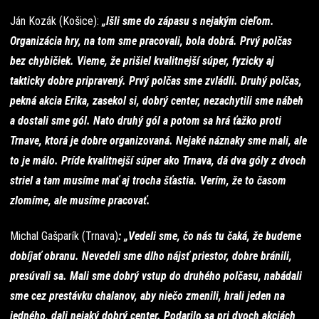
Ján Kozák (Košice):
„Išli sme do zápasu s nejakým cieľom.
Organizácia hry, na tom sme pracovali, bola dobrá. Prvý polčas
bez chybičiek. Vieme, že prišiel kvalitnejší súper, fyzicky aj
takticky dobre pripravený. Prvý polčas sme zvládli. Druhý polčas,
pekná akcia Erika, zasekol si, dobrý center, nezachytili sme nábeh
a dostali sme gól. Nato druhý gól a potom sa hrá ťažko proti
Trnave, ktorá je dobre organizovaná. Nejaké náznaky sme mali, ale
to je málo. Príde kvalitnejší súper ako Trnava, dá dva góly z dvoch
striel a tam musíme mať aj trocha šťastia. Verím, že to časom
zlomíme, ale musíme pracovať.
Michal Gašparík (Trnava)
: „Vedeli sme, čo nás tu čaká, že budeme
dobíjať obranu. Nevedeli sme dlho nájsť priestor, dobre bránili,
presúvali sa. Mali sme dobrý vstup do druhého polčasu, nabádali
sme cez prestávku chalanov, aby niečo zmenili, hrali jeden na
jedného, dali nejaký dobrý center. Podarilo sa pri dvoch akciách