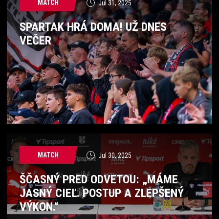
MATCH
Jul 31, 2025
SPARTAK HRÁ DOMA! UŽ DNES
VEČER
MATCH
Jul 30, 2025
ŠČASNÝ PRED ODVETOU: „MÁME
JASNÝ CIEĽ. POSTUP A ZLEPŠENÝ
VÝKON.“