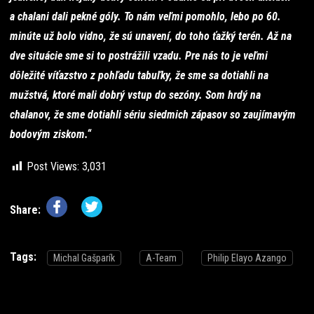
a chalani dali pekné góly. To nám veľmi pomohlo, lebo po 60.
minúte už bolo vidno, že sú unavení, do toho ťažký terén. Až na
dve situácie sme si to postrážili vzadu. Pre nás to je veľmi
dôležité víťazstvo z pohľadu tabuľky, že sme sa dotiahli na
mužstvá, ktoré mali dobrý vstup do sezóny. Som hrdý na
chalanov, že sme dotiahli sériu siedmich zápasov so zaujímavým
bodovým ziskom.“
Post Views:
3,031
Share:
Tags:
Michal Gašparík
A-Team
Philip Elayo Azango