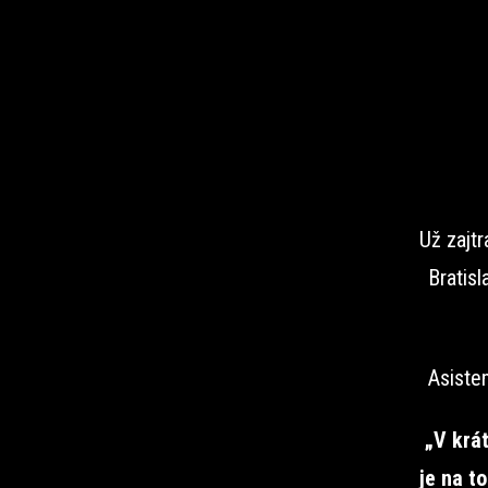
Už zajtr
Bratisl
Asiste
„V krá
je na t