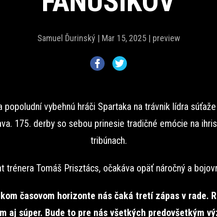
FANÚŠIKOV
Samuel Ďurinský |
Mar 15, 2025 |
preview
a popoludní vybehnú hráči Spartaka na trávnik lídra súťaž
ava. 175. derby so sebou prinesie tradičné emócie na ihri
tribúnach.
nt trénera Tomáš Prisztács, očakáva opäť náročný a bojovn
tkom časovom horizonte nás čaká tretí zápas v rade. 
om aj súper. Bude to pre nás všetkých predovšetkým vý