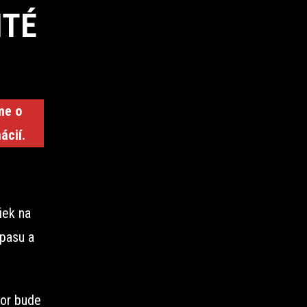
ITÉ
me o
ácií.
iek na
 pasu a
tor bude