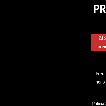
PR
Záp
preč
Pred 
meno a
Polícia