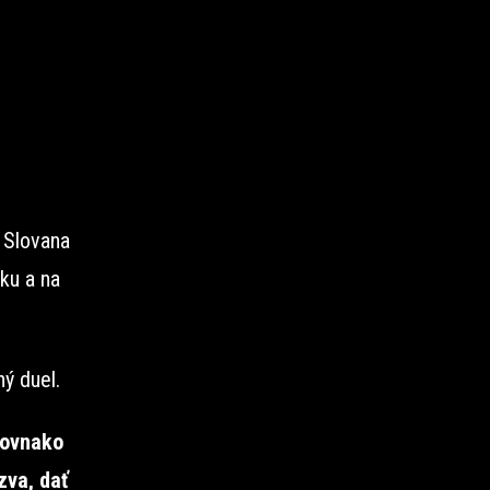
e Slovana
sku a na
ý duel.
Rovnako
zva, dať