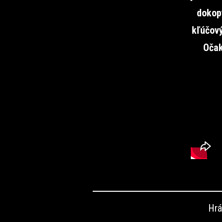
dokopy
kľúčový
Očak
Hrá