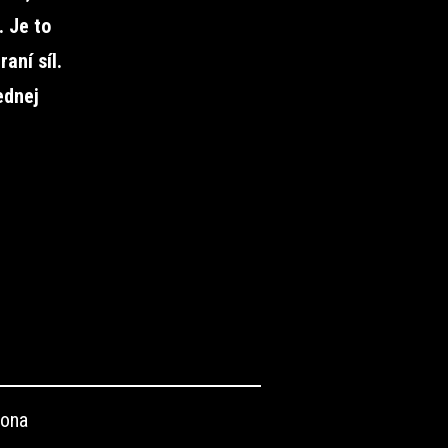
. Je to
aní síl.
ednej
tona